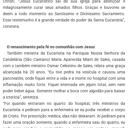
Christi. “Jesus Eucarístico sai de sua igreja para abençoar e
milagrosamente curar seus amados filhos. Graças e louvores se
deem a todo momento ao Santíssimo e Diviníssimo Sacramento.
Esse testemunho é a grande verdade do poder da Santa Eucaristia”,
constata.
*
O renascimento pela fé no comunhão com Jesus
Também ministra da Eucaristia na Paróquia Nossa Senhora da
Candelária (São Caetano) Maria Aparecida Miam de Sales, casada
com o também ministro Osmar Celestino de Sales, relata uma graça
alcançada há 20 anos. “Eu tive pedra na vesícula e causou uma
pancreatite, onde fiquei entre a vida e a morte no hospital com uma
inflamação muito forte. Fiquei internada em jejum total, sem nem
poder beber água. Somente molhar a boca com algodão para baixar
a icterícia”, sintetiza.
“Foi quando entraram no quarto do hospital, três ministros da
Eucaristia e pediram para a enfermeira se eu podia receber o corpo
de Cristo. Por prescrição médica, elas não deixaram. Aí pediram para
fazer uma oração somente, quando a enfermeira saiu do quarto, eu