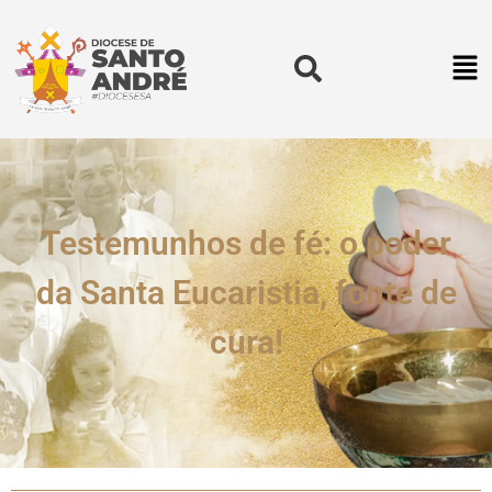
Testemunhos de fé: o poder
da Santa Eucaristia, fonte de
cura!