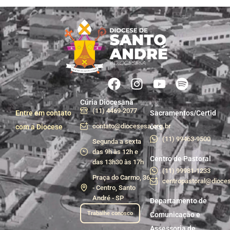
Cúria Diocesana
(11) 4469-2077
Entre em contato
Sacramentos/Certid
contato@diocesesa.org.br
com a Diocese
ões
(11) 99463-9500
Segunda a sexta
das 9h às 12h e
Centro de Pastoral
das 13h30 às 17h
(11) 99981-1233
Praça do Carmo, 36
centropastoral@dioces
- Centro, Santo
André - SP
Departamento de
Trabalhe conosco
Comunicação e
Assessoria de