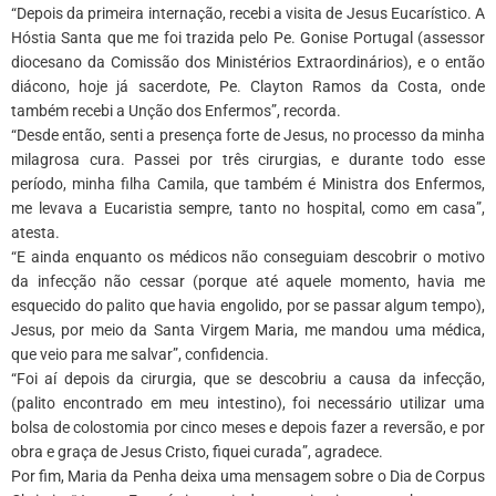
“Depois da primeira internação, recebi a visita de Jesus Eucarístico. A
Hóstia Santa que me foi trazida pelo Pe. Gonise Portugal (assessor
diocesano da Comissão dos Ministérios Extraordinários), e o então
diácono, hoje já sacerdote, Pe. Clayton Ramos da Costa, onde
também recebi a Unção dos Enfermos”, recorda.
“Desde então, senti a presença forte de Jesus, no processo da minha
milagrosa cura. Passei por três cirurgias, e durante todo esse
período, minha filha Camila, que também é Ministra dos Enfermos,
me levava a Eucaristia sempre, tanto no hospital, como em casa”,
atesta.
“E ainda enquanto os médicos não conseguiam descobrir o motivo
da infecção não cessar (porque até aquele momento, havia me
esquecido do palito que havia engolido, por se passar algum tempo),
Jesus, por meio da Santa Virgem Maria, me mandou uma médica,
que veio para me salvar”, confidencia.
“Foi aí depois da cirurgia, que se descobriu a causa da infecção,
(palito encontrado em meu intestino), foi necessário utilizar uma
bolsa de colostomia por cinco meses e depois fazer a reversão, e por
obra e graça de Jesus Cristo, fiquei curada”, agradece.
Por fim, Maria da Penha deixa uma mensagem sobre o Dia de Corpus