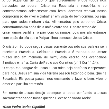
A consequência de tudo o que acreditamos é que todos nós,
batizados, ao adorar Cristo na Eucaristia e recebê-la, e ao
comemorarmos solenemente esta festa, devemos renovar nosso
compromisso de viver e trabalhar em vista do bem comum, ou seja,
para que todos tenham vida. Alimentados pelo corpo de Cristo,
construamos dia após dia a união entre nós. E neste tempo de
crise, vamos partilhar o pão com os irmãos, pois nos alimentamos
com o pão do céu que o Pai partilhou conosco: Jesus Cristo.
O cristão não pode seguir Jesus somente ouvindo sua palavra sem
receber a Eucaristia. Celebrar a Eucaristia é mandato de Jesus:
“Fazei isto em memória de mim”, está escrito nos evangelhos
Sinóticos e na 1a. Carta de Paulo aos Coríntios (cf. 1 Cor 11,24).
O corpo e o sangue de Jesus Eucarístico seja conforto e esperança
para nós. Jesus em sua vida terrena passou fazendo o bem. Que na
Eucaristia Ele possa passar nos ensinando a fazer o bem, viver o
amor e a partilha entre nós.
Em nome de Jesus desejo abençoar a todos confiando a Jesus
sacramentado toda nossa querida Diocese de Santo André.
+Dom Pedro Carlos Cipollini