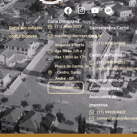
Cúria Diocesana
(11) 4469-2077
Entre em contato
Sacramentos/Certid
contato@diocesesa.org.br
com a Diocese
ões
(11) 99463-9500
Segunda a sexta
das 9h às 12h e
Centro de Pastoral
das 13h30 às 17h
(11) 99981-1233
Praça do Carmo, 36
centropastoral@dioces
- Centro, Santo
André - SP
Departamento de
Trabalhe conosco
Comunicação e
Assessoria de
Imprensa
(11) 99928-9422
comunicacao@diocese