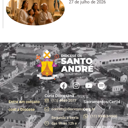
27 de julho de 2026
Cúria Diocesana
(11) 4469-2077
Entre em contato
Sacramentos/Certid
contato@diocesesa.org.br
com a Diocese
ões
(11) 99463-9500
Segunda a sexta
das 9h às 12h e
Centro de Pastoral