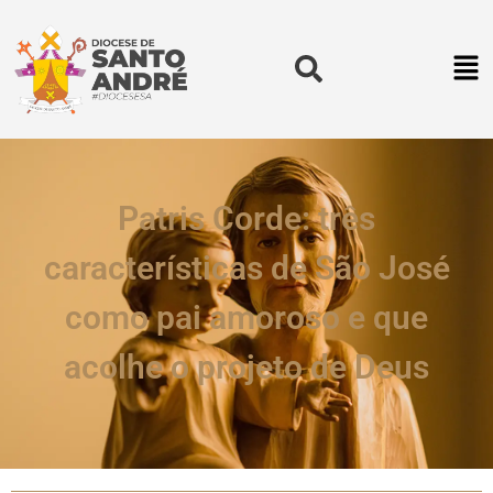
Patris Corde: três
características de São José
como pai amoroso e que
acolhe o projeto de Deus