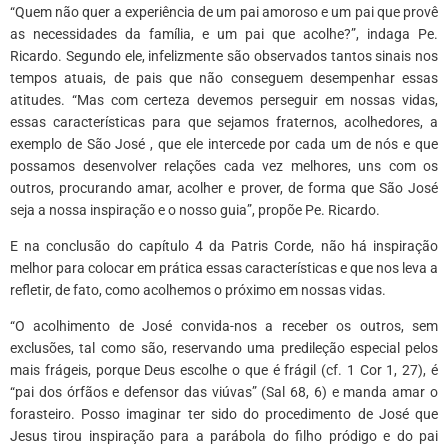
“Quem não quer a experiência de um pai amoroso e um pai que provê
as necessidades da família, e um pai que acolhe?”, indaga Pe.
Ricardo. Segundo ele, infelizmente são observados tantos sinais nos
tempos atuais, de pais que não conseguem desempenhar essas
atitudes. “Mas com certeza devemos perseguir em nossas vidas,
essas características para que sejamos fraternos, acolhedores, a
exemplo de São José , que ele intercede por cada um de nós e que
possamos desenvolver relações cada vez melhores, uns com os
outros, procurando amar, acolher e prover, de forma que São José
seja a nossa inspiração e o nosso guia”, propõe Pe. Ricardo.
E na conclusão do capítulo 4 da Patris Corde, não há inspiração
melhor para colocar em prática essas características e que nos leva a
refletir, de fato, como acolhemos o próximo em nossas vidas.
“O acolhimento de José convida-nos a receber os outros, sem
exclusões, tal como são, reservando uma predileção especial pelos
mais frágeis, porque Deus escolhe o que é frágil (cf. 1 Cor 1, 27), é
“pai dos órfãos e defensor das viúvas” (Sal 68, 6) e manda amar o
forasteiro. Posso imaginar ter sido do procedimento de José que
Jesus tirou inspiração para a parábola do filho pródigo e do pai