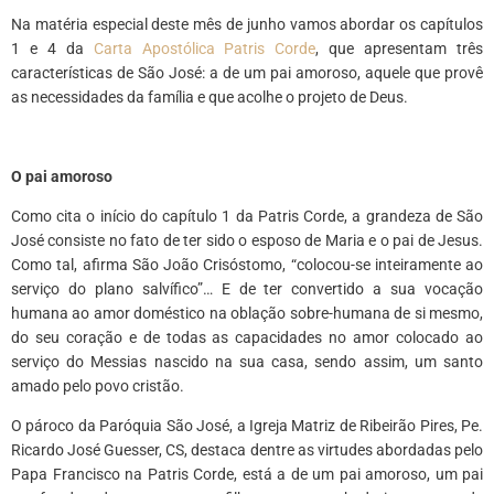
Na matéria especial deste mês de junho vamos abordar os capítulos
1 e 4 da
Carta Apostólica Patris Corde
, que apresentam três
características de São José: a de um pai amoroso, aquele que provê
as necessidades da família e que acolhe o projeto de Deus.
O pai amoroso
Como cita o início do capítulo 1 da Patris Corde, a grandeza de São
José consiste no fato de ter sido o esposo de Maria e o pai de Jesus.
Como tal, afirma São João Crisóstomo, “colocou-se inteiramente ao
serviço do plano salvífico”… E de ter convertido a sua vocação
humana ao amor doméstico na oblação sobre-humana de si mesmo,
do seu coração e de todas as capacidades no amor colocado ao
serviço do Messias nascido na sua casa, sendo assim, um santo
amado pelo povo cristão.
O pároco da Paróquia São José, a Igreja Matriz de Ribeirão Pires, Pe.
Ricardo José Guesser, CS, destaca dentre as virtudes abordadas pelo
Papa Francisco na Patris Corde, está a de um pai amoroso, um pai