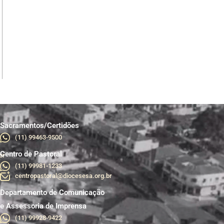
Sacramentos/Certidões
(11) 99463-9500
Centro de Pastoral
br
(11) 99981-1233
centropastoral@diocesesa.org.br
Departamento de Comunicação
e Assessoria de Imprensa
(11) 99928-9422