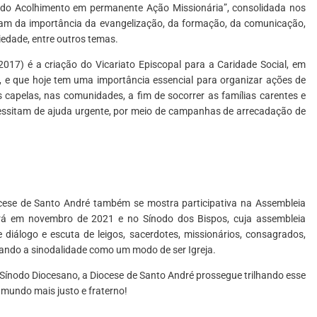
de do Acolhimento em permanente Ação Missionária”, consolidada nos
ratam da importância da evangelização, da formação, da comunicação,
iedade, entre outros temas.
17) é a criação do Vicariato Episcopal para a Caridade Social, em
 e que hoje tem uma importância essencial para organizar ações de
s capelas, nas comunidades, a fim de socorrer as famílias carentes e
cessitam de ajuda urgente, por meio de campanhas de arrecadação de
ocese de Santo André também se mostra participativa na Assembleia
erá em novembro de 2021 e no Sínodo dos Bispos, cuja assembleia
diálogo e escuta de leigos, sacerdotes, missionários, consagrados,
sando a sinodalidade como um modo de ser Igreja.
Sínodo Diocesano, a Diocese de Santo André prossegue trilhando esse
mundo mais justo e fraterno!