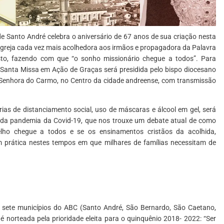
de Santo André celebra o aniversário de 67 anos de sua criação nesta
 Igreja cada vez mais acolhedora aos irmãos e propagadora da Palavra
sto, fazendo com que “o sonho missionário chegue a todos”. Para
Santa Missa em Ação de Graças será presidida pelo bispo diocesano
a Senhora do Carmo, no Centro da cidade andreense, com transmissão
ias de distanciamento social, uso de máscaras e álcool em gel, será
o da pandemia da Covid-19, que nos trouxe um debate atual de como
o chegue a todos e se os ensinamentos cristãos da acolhida,
 prática nestes tempos em que milhares de famílias necessitam de
 sete municípios do ABC (Santo André, São Bernardo, São Caetano,
é norteada pela prioridade eleita para o quinquênio 2018- 2022: “Ser