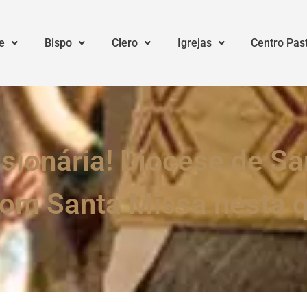
e
Bispo
Clero
Igrejas
Centro Pas
sionária! Diocese de Sa
om Santa Missa nesta q