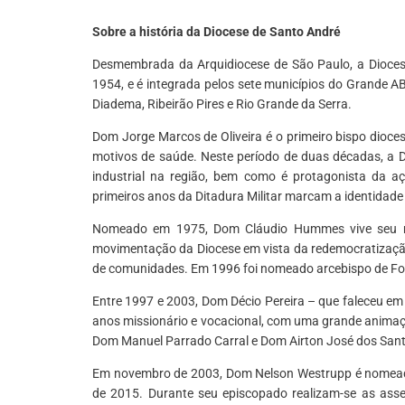
Sobre a história da Diocese de Santo André
Desmembrada da Arquidiocese de São Paulo, a Diocese 
1954, e é integrada pelos sete municípios do Grande 
Diadema, Ribeirão Pires e Rio Grande da Serra.
Dom Jorge Marcos de Oliveira é o primeiro bispo dioc
motivos de saúde. Neste período de duas décadas, a 
industrial na região, bem como é protagonista da açã
primeiros anos da Ditadura Militar marcam a identidade
Nomeado em 1975, Dom Cláudio Hummes vive seu mini
movimentação da Diocese em vista da redemocratização
de comunidades. Em 1996 foi nomeado arcebispo de Fort
Entre 1997 e 2003, Dom Décio Pereira – que faleceu em
anos missionário e vocacional, com uma grande animaç
Dom Manuel Parrado Carral e Dom Airton José dos Santos
Em novembro de 2003, Dom Nelson Westrupp é nomeado
de 2015. Durante seu episcopado realizam-se as asse