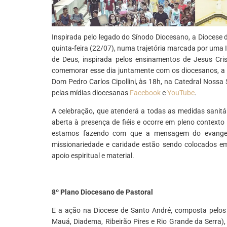
Inspirada pelo legado do Sínodo Diocesano, a Diocese 
quinta-feira (22/07), numa trajetória marcada por uma
de Deus, inspirada pelos ensinamentos de Jesus Cri
comemorar esse dia juntamente com os diocesanos, a 
Dom Pedro Carlos Cipollini, às 18h, na Catedral Noss
pelas mídias diocesanas
Facebook
e
YouTube
.
A celebração, que atenderá a todas as medidas sanitár
aberta à presença de fiéis e ocorre em pleno context
estamos fazendo com que a mensagem do evangelh
missionariedade e caridade estão sendo colocados em
apoio espiritual e material.
8º Plano Diocesano de Pastoral
E a ação na Diocese de Santo André, composta pelos
Mauá, Diadema, Ribeirão Pires e Rio Grande da Serra), 