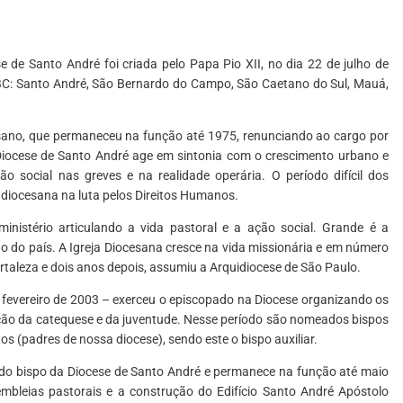
de Santo André foi criada pelo Papa Pio XII, no dia 22 de julho de
ABC: Santo André, São Bernardo do Campo, São Caetano do Sul, Mauá,
esano, que permaneceu na função até 1975, renunciando ao cargo por
Diocese de Santo André age em sintonia com o crescimento urbano e
o social nas greves e na realidade operária. O período difícil dos
 diocesana na luta pelos Direitos Humanos.
stério articulando a vida pastoral e a ação social. Grande é a
 do país. A Igreja Diocesana cresce na vida missionária e em número
aleza e dois anos depois, assumiu a Arquidiocese de São Paulo.
 fevereiro de 2003 – exerceu o episcopado na Diocese organizando os
ão da catequese e da juventude. Nesse período são nomeados bispos
 (padres de nossa diocese), sendo este o bispo auxiliar.
 bispo da Diocese de Santo André e permanece na função até maio
mbleias pastorais e a construção do Edifício Santo André Apóstolo