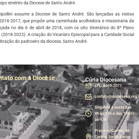
ispo emérito da Diocese de Santo André.
pollini assume a Diocese de Santo André. São lançadas as visitas
o 2016-2017, que propõe uma caminhada acolhedora e missionária da
nçada no dia 6 de abril de 2018, com os oito itinerários do 8º Plano
 (2018-2022). A criação do Vicariato Episcopal para a Caridade Social
ebração do padroeiro da diocese, Santo André.
ntato com a Diocese
Cúria Diocesana
(11) 4469-2077
contato@diocesesa.org.
Segunda a sexta das
9h às 12h e das 13h30
às 17h
Praça do Carmo, 36 -
Centro, Santo André -