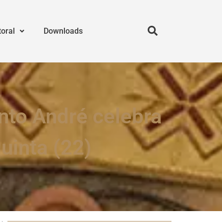
toral
Downloads
nto André celebra
uinta (22)