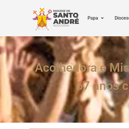
Papa
Dioces
Acolhedora e Mis
67 anos c