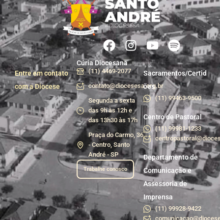
Cúria Diocesana
(11) 4469-2077
Entre em contato
Sacramentos/Certid
contato@diocesesa.org.br
com a Diocese
ões
(11) 99463-9500
Segunda a sexta
das 9h às 12h e
Centro de Pastoral
das 13h30 às 17h
(11) 99981-1233
Praça do Carmo, 36
centropastoral@dioces
- Centro, Santo
André - SP
Departamento de
Trabalhe conosco
Comunicação e
Assessoria de
Imprensa
(11) 99928-9422
comunicacao@diocese