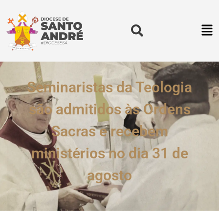
Seminaristas da Teologia
são admitidos às Ordens
Sacras e recebem
ministérios no dia 31 de
agosto