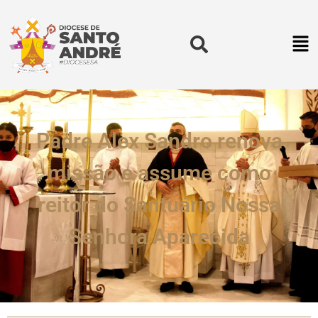
Padre Alex Sandro renova
missão e assume como
reitor do Santuário Nossa
Senhora Aparecida