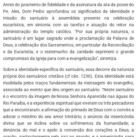
Antes do juramento de fidelidade e da assinatura da ata da posse do
Pe. Alex, Dom Pedro aprofundou os significados da identidade e
missão do santuário à assembleia presente na celebração
eucarística, em sintonia com as tarefas e atuação do reitor na
administração do templo católico. “Por sua própria natureza, o
santuário é um lugar sagrado onde a proclamação da Palavra de
Deus, a celebração dos Sacramentos, em particular da Reconciliação
e da Eucaristia, e o testemunho da caridade exprimem o grande
compromisso da Igreja para com a evangelização”, sintetiza.
Sobre a identidade específica do santuário, essa decorre da natureza
própria dos santuários cristãos (cf cân. 1230). Esta identidade está
modelada pelos traços fundamentais da mensagem do evangelho,
associada ao evento que deu origem ao santuário. “Neste santuário
é o encontro da imagem de Nossa Senhora Aparecida nas águas do
Rio Paraíba, e a experiência espiritual que viveram os três pescadores
que a encontraram: a afirmação do primado de Deus com o convite a
adorar o mistério do seu amor trinitário; o anúncio da misericórdia
divina que se inclina sobre os sofrimentos da humanidade; a
denúncia do mal e o apelo à conversão dos corações a Deus; a
oração, particularmente pela paz no mundo; e a misericórdia para