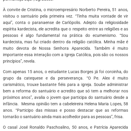
À convite de Cristina, o microempresário Norberto Pereira, 51 anos,
visitou o santuário pela primeira vez. “Tinha muita vontade de vir
aqui”, conta o paranaense de Carlópolis. Adepto da religiosidade
espírita kardecista, ele acredita que o respeito entre as religiões e as
pessoas é algo fundamental na prática do ecumenismo. “Sou
kardecista, mas fui criado dentro da religião católica. Minha mãe é
muito devota de Nossa Senhora Aparecida. Também é muito
importante essa interação com a Igreja Católica, pois são os nossos
princípios”, revela.
Com apenas 15 anos, o estudante Lucas Borges já foi coroinha, do
grupo da catequese e da perseverança. “O Pe. Alex é muito
carismático, trouxe bastante fiéis para a igreja. Soube administrar
bem a reforma do santuário e acredito que só tem a melhorar nos
próximos anos”, avalia o jovem que participa do santuário desde a
infância. Mesma opinião tem a cabeleireira Helena Maria Lopes, 58
anos. “Participo das missas e posso destacar que as reformas
tornarão o santuário ainda mais acolhedor para as pessoas”, frisa.
O casal José Ronaldo Paschoalino, 50 anos, e Patrícia Aparecida