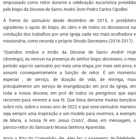
empossado como reitor durante a celebração eucarística presidida
pelo bispo da Diocese de Santo André, Dom Pedro Carlos Cipollini.
À frente do santuário desde dezembro de 2015, o presbítero
agradeceu o apoio do bispo, do clero e de todos os diocesanos na
condução dos trabalhos por uma Igreja cada vez mais acolhedora e
missionária, como recorda o próprio Sínodo Diocesano (2016-2017).
“Queridos irmãos e irmãs da Diocese de Santo André! Hoje
(domingo), eu renovei na presença do senhor bispo diocesano, o meu
período aqui no santuário por mais uma etapa, por mais seis anos, e
assumi consequentemente a função de reitor. É um momento
especial , de serviço, de doação de vida, de entrega, mas
principalmente um serviço de evangelização em prol da Igreja, em
toda a nossa diocese, em prol de todos os peregrinos que aqui
recorrem para viverem a sua fé. Que Deus derrame muitas bençãos
sobre nós, sobre o nosso ano de 2022 e que esse santuário mariano
seja sempre uma inspiração e um modelo para vivermos, a exemplo
de Maria, a nossa fé em Jesus Cristo”, disse, em mensagem, o
pároco-reitor do Santuário Nossa Senhora Aparecida.
Após o Rito da Comunhão, Pe. Alex fez o juramento de fidelidade,