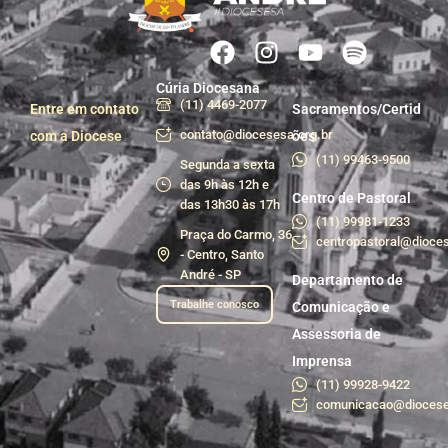
Cúria Diocesana
(11) 4469-2077
Entre em contato
Sacramentos/Certid
contato@diocesesa.org.br
com a Diocese
ões
(11) 99463-9500
Segunda a sexta
das 9h às 12h e
Centro de Pastoral
das 13h30 às 17h
(11) 99981-1233
Praça do Carmo, 36
centropastoral@dioces
- Centro, Santo
André - SP
Departamento de
Trabalhe conosco
Comunicação e
Assessoria de
Imprensa
(11) 99928-9422
comunicacao@diocese