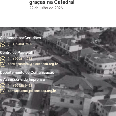
graças na Catedral
22 de julho de 2026
Sacramentos/Certidões
(11) 99463-9500
Centro de Pastoral
br
(11) 99981-1233
centropastoral@diocesesa.org.br
Departamento de Comunicação
e Assessoria de Imprensa
(11) 99928-9422
comunicacao@diocesesa.org.br