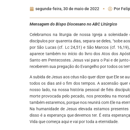
segunda-feira, 30 de maio de 2022
Por
Feli
Mensagem do Bispo Diocesano no ABC Litúrgico
Celebramos na liturgia de nossa Igreja a solenidad
discípulos por quarenta dias, separa-se deles, “sobe aos
por São Lucas (cf. Lc 24,51) e São Marcos (cf. 16,19),
aparece também no início do livro dos Atos dos Apósto
Santo em Pentecostes. Jesus vai para o Pai e de junto 
receberem sua pregação do Evangelho por todos os te
A subida de Jesus aos céus não quer dizer que Ele se 
todos os dias até o fim dos tempos. A ascensão quer
nosso lado, na nossa história pessoal de fiéis discípul
morte provocada pelo pecado, nos precedeu na morada 
também estaremos, porque nos reunirá com Ele na eter
Na humanidade de Jesus elevada estamos presentes j
disso é a esperança que devemos ter. É esta esperança
Vida que começa aqui e vai por toda a eternidade.