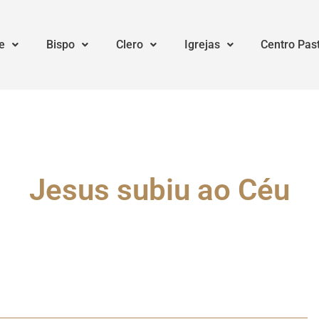
e
Bispo
Clero
Igrejas
Centro Pas
Jesus subiu ao Céu