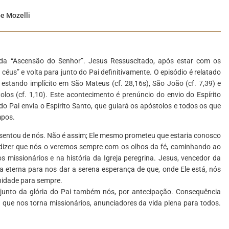
pe Mozelli
e da “Ascensão do Senhor”. Jesus Ressuscitado, após estar com os
 céus” e volta para junto do Pai definitivamente. O episódio é relatado
 estando implícito em São Mateus (cf. 28,16s), São João (cf. 7,39) e
los (cf. 1,10). Este acontecimento é prenúncio do envio do Espírito
do Pai envia o Espírito Santo, que guiará os apóstolos e todos os que
mpos.
ausentou de nós. Não é assim; Ele mesmo prometeu que estaria conosco
 dizer que nós o veremos sempre com os olhos da fé, caminhando ao
os missionários e na história da Igreja peregrina. Jesus, vencedor da
eterna para nos dar a serena esperança de que, onde Ele está, nós
nidade para sempre.
unto da glória do Pai também nós, por antecipação. Consequência
 que nos torna missionários, anunciadores da vida plena para todos.