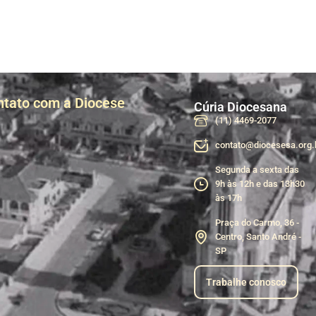
ntato com a Diocese
Cúria Diocesana
(11) 4469-2077
contato@diocesesa.org.
Segunda a sexta das
9h às 12h e das 13h30
às 17h
Praça do Carmo, 36 -
Centro, Santo André -
SP
Trabalhe conosco