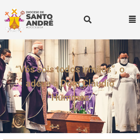
“Vós sois todos irmãos”, o
adeus a Dom Cláudio
Hummes