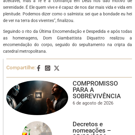
aceitável, mas a fé e a confiança em Deus nos dão motivo de
serenidade. É Ele quem vive e é capaz de nos dar mais vida e vida em
plenitude. Podemos dizer como o salmista: sei que a bondade eu hei
de ver na terra dos viventes”, finalizou.
Seguindo o rito da Última Encomendação e Despedida e após todas
as homenagens, Dom Giambattista Diquattro realizou a
encomendação do corpo, seguido do sepultamento na cripta da
catedral metropolitana.
Compartilhe:
COMPROMISSO
PARA A
SOBREVIVÊNCIA
6 de agosto de 2026
Decretos e
nomeações –