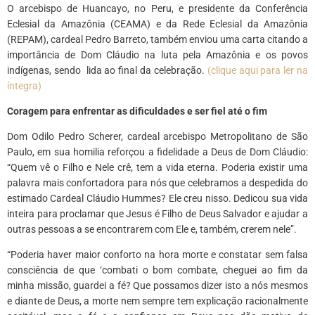
O arcebispo de Huancayo, no Peru, e presidente da Conferência
Eclesial da Amazônia (CEAMA) e da Rede Eclesial da Amazônia
(REPAM), cardeal Pedro Barreto, também enviou uma carta citando a
importância de Dom Cláudio na luta pela Amazônia e os povos
indígenas, sendo lida ao final da celebração.
(clique aqui para ler na
íntegra)
Coragem para enfrentar as dificuldades e ser fiel até o fim
Dom Odilo Pedro Scherer, cardeal arcebispo Metropolitano de São
Paulo, em sua homilia reforçou a fidelidade a Deus de Dom Cláudio:
“Quem vê o Filho e Nele crê, tem a vida eterna. Poderia existir uma
palavra mais confortadora para nós que celebramos a despedida do
estimado Cardeal Cláudio Hummes? Ele creu nisso. Dedicou sua vida
inteira para proclamar que Jesus é Filho de Deus Salvador e ajudar a
outras pessoas a se encontrarem com Ele e, também, crerem nele”.
“Poderia haver maior conforto na hora morte e constatar sem falsa
consciência de que ‘combati o bom combate, cheguei ao fim da
minha missão, guardei a fé? Que possamos dizer isto a nós mesmos
e diante de Deus, a morte nem sempre tem explicação racionalmente