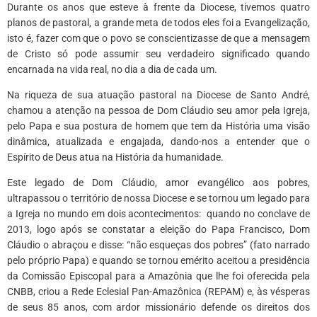
Durante os anos que esteve à frente da Diocese, tivemos quatro
planos de pastoral, a grande meta de todos eles foi a Evangelização,
isto é, fazer com que o povo se conscientizasse de que a mensagem
de Cristo só pode assumir seu verdadeiro significado quando
encarnada na vida real, no dia a dia de cada um.
Na riqueza de sua atuação pastoral na Diocese de Santo André,
chamou a atenção na pessoa de Dom Cláudio seu amor pela Igreja,
pelo Papa e sua postura de homem que tem da História uma visão
dinâmica, atualizada e engajada, dando-nos a entender que o
Espírito de Deus atua na História da humanidade.
Este legado de Dom Cláudio, amor evangélico aos pobres,
ultrapassou o território de nossa Diocese e se tornou um legado para
a Igreja no mundo em dois acontecimentos: quando no conclave de
2013, logo após se constatar a eleição do Papa Francisco, Dom
Cláudio o abraçou e disse: “não esqueças dos pobres” (fato narrado
pelo próprio Papa) e quando se tornou emérito aceitou a presidência
da Comissão Episcopal para a Amazônia que lhe foi oferecida pela
CNBB, criou a Rede Eclesial Pan-Amazônica (REPAM) e, às vésperas
de seus 85 anos, com ardor missionário defende os direitos dos