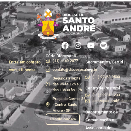
Cúria Diocesana
(11) 4469-2077
Entre em contato
Sacramentos/Certid
contato@diocesesa.org.br
com a Diocese
ões
(11) 99463-9500
Segunda a sexta
das 9h às 12h e
Centro de Pastoral
das 13h30 às 17h
(11) 99981-1233
Praça do Carmo, 36
centropastoral@dioces
- Centro, Santo
André - SP
Departamento de
Trabalhe conosco
Comunicação e
Assessoria de