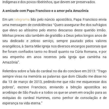
indígenas e dos povos ribeirinhos, que devem ser preservados.
A amizade com Papa Francisco e a amor pela Amazônia
Em um
telegrama
lido pelo núncio apostólico, Papa Francisco envia
uma mensagem de condolências “Quero assegurar-lhe dos sufrágios
que elevo ao altíssimo pelo eterno descanso deste querido irmão.
Minhas preces são também de gratidão a Deus pelos longos anos de
seu dedicado e zeloso serviço, sempre pautado pelos valores
evangélicos, à Santa Mãe Igreja nos diversos encargos pastorais que
lhe foram confiados tanto no Brasil quanto na Cúria Romana, e por
seu empenho em anos recentes pela Igreja que caminha na
Amazônia”.
Relembra sobre a fala do cardeal no dia do conclave em 2013: “Trago
sempre vivas na memória as palavras que dom Cláudio me disse no
dia 13 de março de 2013, pedindo-me que não me esquecesse dos
pobres”, escreve Francisco, enviando a bênção apostólica ao
arcebispo de São Paulo e a todos os que se unem em oração para as
exéquias do cardeal Hummes, como penhor de consolação e de
esperança na vida eterna.”