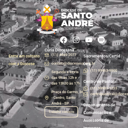
Cúria Diocesana
(11) 4469-2077
Entre em contato
Sacramentos/Certid
contato@diocesesa.org.br
com a Diocese
ões
(11) 99463-9500
Segunda a sexta
das 9h às 12h e
Centro de Pastoral
das 13h30 às 17h
(11) 99981-1233
Praça do Carmo, 36
centropastoral@dioces
- Centro, Santo
André - SP
Departamento de
Trabalhe conosco
Comunicação e
Assessoria de