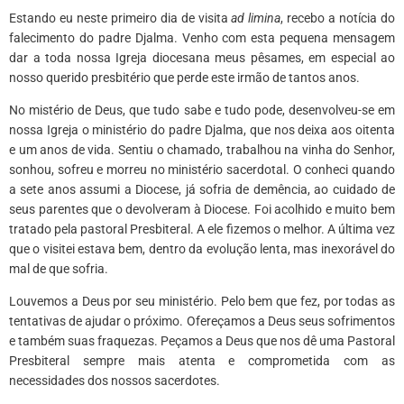
Estando eu neste primeiro dia de visita
ad limina
, recebo a notícia do
falecimento do padre Djalma. Venho com esta pequena mensagem
dar a toda nossa Igreja diocesana meus pêsames, em especial ao
nosso querido presbitério que perde este irmão de tantos anos.
No mistério de Deus, que tudo sabe e tudo pode, desenvolveu-se em
nossa Igreja o ministério do padre Djalma, que nos deixa aos oitenta
e um anos de vida. Sentiu o chamado, trabalhou na vinha do Senhor,
sonhou, sofreu e morreu no ministério sacerdotal. O conheci quando
a sete anos assumi a Diocese, já sofria de demência, ao cuidado de
seus parentes que o devolveram à Diocese. Foi acolhido e muito bem
tratado pela pastoral Presbiteral. A ele fizemos o melhor. A última vez
que o visitei estava bem, dentro da evolução lenta, mas inexorável do
mal de que sofria.
Louvemos a Deus por seu ministério. Pelo bem que fez, por todas as
tentativas de ajudar o próximo. Ofereçamos a Deus seus sofrimentos
e também suas fraquezas. Peçamos a Deus que nos dê uma Pastoral
Presbiteral sempre mais atenta e comprometida com as
necessidades dos nossos sacerdotes.