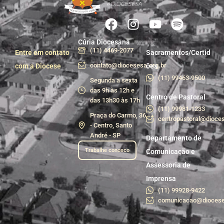
Cúria Diocesana
(11) 4469-2077
Entre em contato
Sacramentos/Certid
contato@diocesesa.org.br
com a Diocese
ões
(11) 99463-9500
Segunda a sexta
das 9h às 12h e
Centro de Pastoral
das 13h30 às 17h
(11) 99981-1233
Praça do Carmo, 36
centropastoral@dioces
- Centro, Santo
André - SP
Departamento de
Trabalhe conosco
Comunicação e
Assessoria de
Imprensa
(11) 99928-9422
comunicacao@diocese