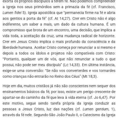
exorta os próprios discípulos a terem fé. Não podemos compreender
a Igreja nos seus primórdios sem a primazia da fé (cf. Francisco,
Lumen fidei
5). Igreja apostólica que “permanecia firme na fé e abria
aos gentios a porta da fé” (cf. At 14,27). Crer em Cristo não é algo
indiferente, um saber a mais, um dado da cultura humana. É um
compromisso que brota de um encontro, uma decisão, que implica a
vida toda, a aceitação da cruz, uma mudança radical de horizonte.
Crer em Jesus Cristo implica o mais profundo da consciência e da
liberdade humana. Aceitar Cristo começa por renunciar a si mesmo e
depois a todos os ídolos e projetos não compatíveis com Cristo:
“Portanto, qualquer um de vós, que não renunciar a tudo o que
possui, não pode ser meu discípulo” (Lc 14,33). Em última instância,
exige-se uma conversão: “Se não vos converterdes e vos tornardes
como crianças não entrarão no Reino dos Céus” (Mt 18,3).
Hoje em dia, muitos cristãos já não são conscientes nem sequer dos
ensinamentos básicos da fé, por isso, existe um perigo crescente de
apartar-se do caminho da fé que leva à vida eterna (cf. Jo 6,47). Por
este motivo, segue sendo tarefa própria da Igreja conduzir as
pessoas a Jesus Cristo, luz das nações (cf.
Lumen gentium
, 1),
através da fé nele. Segundo São João Paulo II, o Catecismo da Igreja