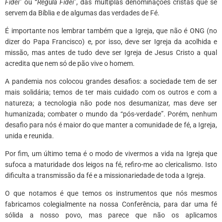
Fidei
” ou “
Regula Fidei
”, das múltiplas denominações cristãs que se
servem da Bíblia e de algumas das verdades de Fé.
É importante nos lembrar também que a Igreja, que não é ONG (no
dizer do Papa Francisco) e, por isso, deve ser Igreja da acolhida e
missão, mas antes de tudo deve ser Igreja de Jesus Cristo a qual
acredita que nem só de pão vive o homem.
A pandemia nos colocou grandes desafios: a sociedade tem de ser
mais solidária; temos de ter mais cuidado com os outros e com a
natureza; a tecnologia não pode nos desumanizar, mas deve ser
humanizada; combater o mundo da “pós-verdade”. Porém, nenhum
desafio para nós é maior do que manter a comunidade de fé, a Igreja,
unida e reunida.
Por fim, um último tema é o modo de vivermos a vida na Igreja que
sufoca a maturidade dos leigos na fé, refiro-me ao clericalismo. Isto
dificulta a transmissão da fé e a missionariedade de toda a Igreja.
O que notamos é que temos os instrumentos que nós mesmos
fabricamos colegialmente na nossa Conferência, para dar uma fé
sólida a nosso povo, mas parece que não os aplicamos