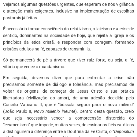
Vejamos algumas questões urgentes, que esperam de nós vigilância
e atenção mais exigentes, inclusive na implementação de escolhas
pastorais já feitas.
É necessário tomar consciência do relativismo, o laicismo e a crise de
sentido, dominantes na sociedade de hoje, que rejeita a Igreja e os
princípios da ética cristã, e responder com coragem, formando
cristãos adultos na fé, capazes de transmiti-la.
Só permanecerá de pé a árvore que tiver raiz forte, ou seja, a fé,
vitória que vence o mundanismo.
Em seguida, devemos dizer que para enfrentar a crise não
precisamos somente de diálogo e tolerância, mas precisamos de
voltar às origens, de começar de Jesus Cristo e sua prática
libertadora (civilização do amor), de uma adesão decidida pelo
Concílio Vaticano II, que é “bússola segura para o novo milênio”
(João Paulo II,
Novo millenio ineunte
). Dentro desta questão, creio
que seja necessário vencer a compreensão distorcida do
“ecumenismo” que impede, muitas vezes, de ensinar os fiéis católicos
a distinguirem a diferença entre a Doutrina da Fé Cristã, o “
Depositum