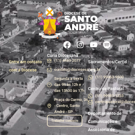
Cúria Diocesana
(11) 4469-2077
Entre em contato
Sacramentos/Certid
contato@diocesesa.org.br
com a Diocese
ões
(11) 99463-9500
Segunda a sexta
das 9h às 12h e
Centro de Pastoral
das 13h30 às 17h
(11) 99981-1233
Praça do Carmo, 36
centropastoral@dioces
- Centro, Santo
André - SP
Departamento de
Trabalhe conosco
Comunicação e
Assessoria de