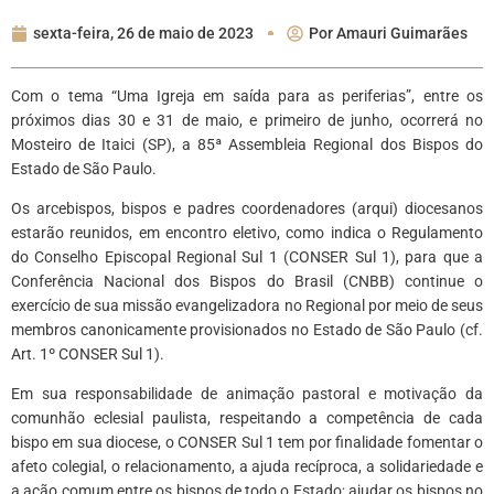
sexta-feira, 26 de maio de 2023
Por
Amauri Guimarães
Com o tema “Uma Igreja em saída para as periferias”, entre os
próximos dias 30 e 31 de maio, e primeiro de junho, ocorrerá no
Mosteiro de Itaici (SP), a 85ª Assembleia Regional dos Bispos do
Estado de São Paulo.
Os arcebispos, bispos e padres coordenadores (arqui) diocesanos
estarão reunidos, em encontro eletivo, como indica o Regulamento
do Conselho Episcopal Regional Sul 1 (CONSER Sul 1), para que a
Conferência Nacional dos Bispos do Brasil (CNBB) continue o
exercício de sua missão evangelizadora no Regional por meio de seus
membros canonicamente provisionados no Estado de São Paulo (cf.
Art. 1º CONSER Sul 1).
Em sua responsabilidade de animação pastoral e motivação da
comunhão eclesial paulista, respeitando a competência de cada
bispo em sua diocese, o CONSER Sul 1 tem por finalidade fomentar o
afeto colegial, o relacionamento, a ajuda recíproca, a solidariedade e
a ação comum entre os bispos de todo o Estado; ajudar os bispos no