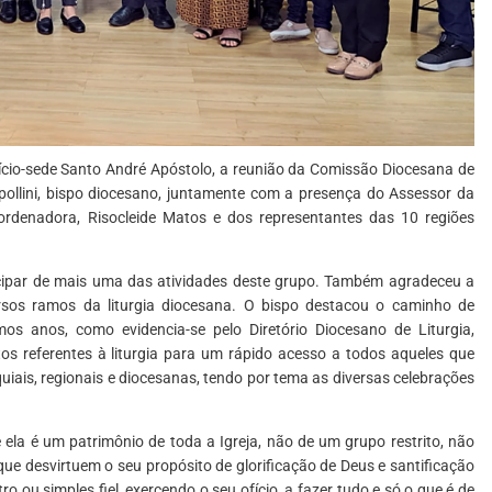
fício-sede Santo André Apóstolo, a reunião da Comissão Diocesana de
ollini, bispo diocesano, juntamente com a presença do Assessor da
rdenadora, Risocleide Matos e dos representantes das 10 regiões
icipar de mais uma das atividades deste grupo. Também agradeceu a
sos ramos da liturgia diocesana. O bispo destacou o caminho de
mos anos, como evidencia-se pelo Diretório Diocesano de Liturgia,
 referentes à liturgia para um rápido acesso a todos aqueles que
iais, regionais e diocesanas, tendo por tema as diversas celebrações
ela é um patrimônio de toda a Igreja, não de um grupo restrito, não
ue desvirtuem o seu propósito de glorificação de Deus e santificação
 ou simples fiel, exercendo o seu ofício, a fazer tudo e só o que é de