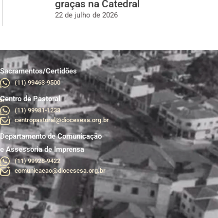
graças na Catedral
22 de julho de 2026
Sacramentos/Certidões
(11) 99463-9500
Centro de Pastoral
br
(11) 99981-1233
centropastoral@diocesesa.org.br
Departamento de Comunicação
e Assessoria de Imprensa
(11) 99928-9422
comunicacao@diocesesa.org.br