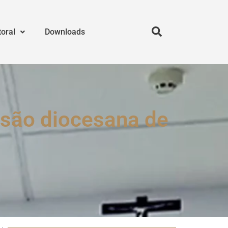
toral
Downloads
ssão diocesana de