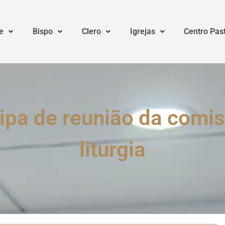
e
Bispo
Clero
Igrejas
Centro Pas
ipa de reunião da comi
liturgia