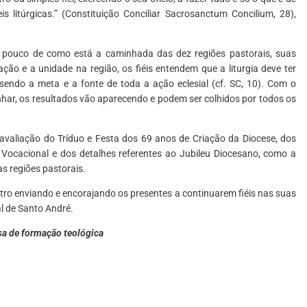
s litúrgicas.” (Constituição Conciliar Sacrosanctum Concilium, 28),
pouco de como está a caminhada das dez regiões pastorais, suas
ção e a unidade na região, os fiéis entendem que a liturgia deve ter
endo a meta e a fonte de toda a ação eclesial (cf. SC, 10). Com o
nhar, os resultados vão aparecendo e podem ser colhidos por todos os
avaliação do Tríduo e Festa dos 69 anos de Criação da Diocese, dos
 Vocacional e dos detalhes referentes ao Jubileu Diocesano, como a
s regiões pastorais.
ro enviando e encorajando os presentes a continuarem fiéis nas suas
al de Santo André.
asa de formação teológica