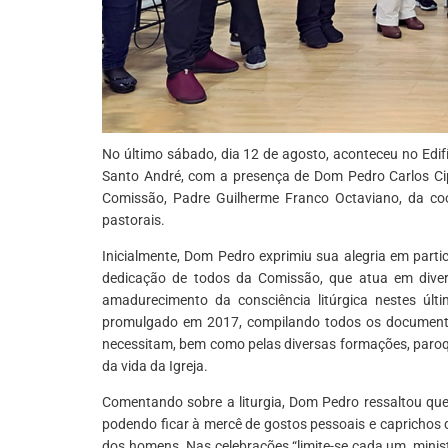
No último sábado, dia 12 de agosto, aconteceu no Edi
Santo André, com a presença de Dom Pedro Carlos Cip
Comissão, Padre Guilherme Franco Octaviano, da coo
pastorais.
Inicialmente, Dom Pedro exprimiu sua alegria em part
dedicação de todos da Comissão, que atua em diver
amadurecimento da consciência litúrgica nestes últi
promulgado em 2017, compilando todos os documentos
necessitam, bem como pelas diversas formações, paroqu
da vida da Igreja.
Comentando sobre a liturgia, Dom Pedro ressaltou que 
podendo ficar à mercê de gostos pessoais e caprichos q
dos homens. Nas celebrações “limite-se cada um, ministro