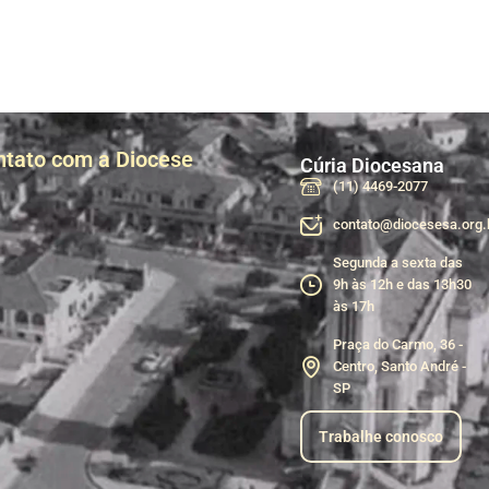
ntato com a Diocese
Cúria Diocesana
(11) 4469-2077
contato@diocesesa.org.
Segunda a sexta das
9h às 12h e das 13h30
às 17h
Praça do Carmo, 36 -
Centro, Santo André -
SP
Trabalhe conosco