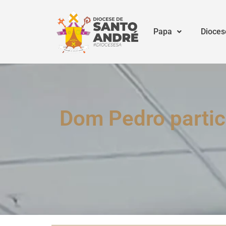
Papa
Dioces
Dom Pedro partic