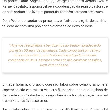
Os padres Odair, Angelo Agostin, George Fernandes Jerusa, SVD, e
Rafael Capelato, responsável pela coordenação da região pastoral, e
os seminaritas que fizeram pastorais, também estavam presentes.
Dom Pedro, ao saudar os presentes, enfatizou a alegria de partilhar
tal ocasião com uma porção tão estimada do Povo de Deus:
“Hoje nos regozijamos e bendizemos ao Senhor, agradecendo
por estes 50 anos de caminhada. Cada conquista é um reflexo
da presença divina, uma história marcada pela constante
companhia de Deus. Estamos certos de não caminhar sozinhos;
Deus está conosco.”
Em sua homilia, o bispo diocesano falou sobre como o amor e a
esperança são centrais na vida cristã, mencionando que “o plano de
Deus é de amor” e destacou a importância da transformação pessoal
e coletiva através desse amor.
Ele refletiu sobre como, apesar de ser difícil às vezes, é essencial