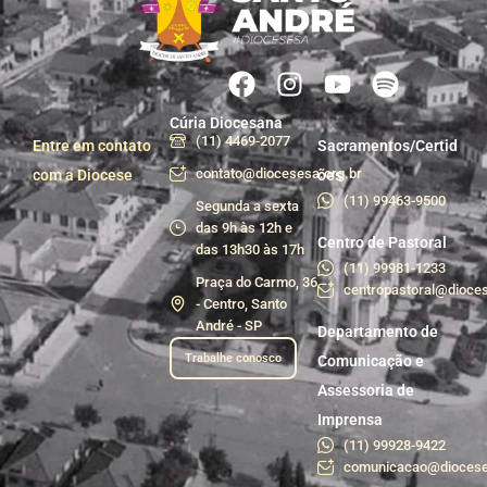
Cúria Diocesana
(11) 4469-2077
Entre em contato
Sacramentos/Certid
contato@diocesesa.org.br
com a Diocese
ões
(11) 99463-9500
Segunda a sexta
das 9h às 12h e
Centro de Pastoral
das 13h30 às 17h
(11) 99981-1233
Praça do Carmo, 36
centropastoral@dioces
- Centro, Santo
André - SP
Departamento de
Trabalhe conosco
Comunicação e
Assessoria de
Imprensa
(11) 99928-9422
comunicacao@diocese