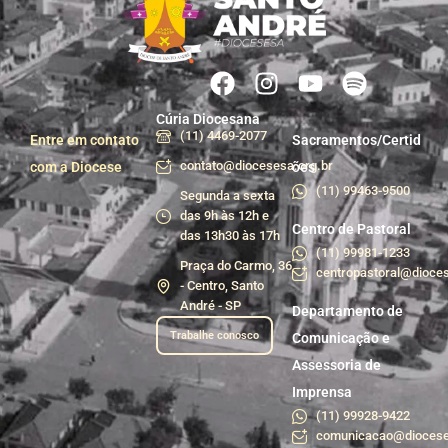
Cúria Diocesana
(11) 4469-2077
Entre em contato
Sacramentos/Certid
contato@diocesesa.org.br
com a Diocese
ões
(11) 99463-9500
Segunda a sexta
das 9h às 12h e
Centro de Pastoral
das 13h30 às 17h
(11) 99981-1233
Praça do Carmo, 36
centropastoral@dioces
- Centro, Santo
André - SP
Departamento de
Trabalhe conosco
Comunicação e
Assessoria de
Imprensa
(11) 99928-9422
comunicacao@diocese