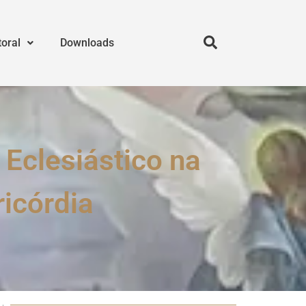
toral
Downloads
 Eclesiástico na
ricórdia