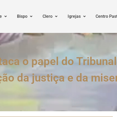
e
Bispo
Clero
Igrejas
Centro Pas
ca o papel do Tribunal
o da justiça e da mise