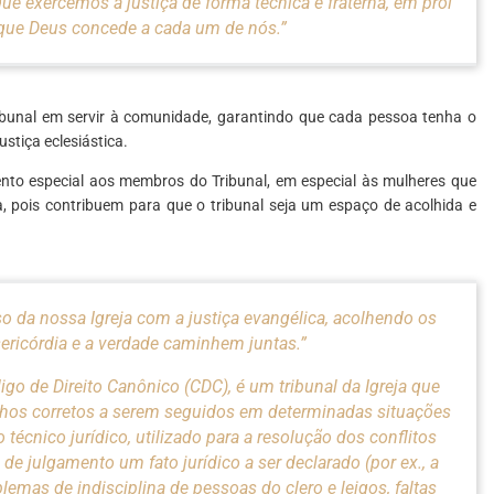
que exercemos a justiça de forma técnica e fraterna, em prol
 que Deus concede a cada um de nós.”
unal em servir à comunidade, garantindo que cada pessoa tenha o
ustiça eclesiástica.
to especial aos membros do Tribunal, em especial às mulheres que
pois contribuem para que o tribunal seja um espaço de acolhida e
 da nossa Igreja com a justiça evangélica, acolhendo os
sericórdia e a verdade caminhem juntas.”
igo de Direito Canônico (CDC), é um tribunal da Igreja que
inhos corretos a serem seguidos em determinadas situações
 técnico jurídico, utilizado para a resolução dos conflitos
de julgamento um fato jurídico a ser declarado (por ex., a
emas de indisciplina de pessoas do clero e leigos, faltas