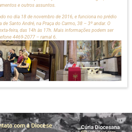
amentos e outros assuntos.
riado no dia 18 de novembro de 2016, e funciona no prédio
a de Santo André, na Praça do Carmo, 38 – 3º andar. O
sexta-feira, das 14h às 17h. Mais informações podem ser
elefone 4469-2077 – ramal 6.
ntato com a Diocese
Cúria Diocesana