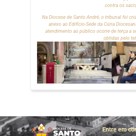
contra os sacr
Na Diocese de Santo André, o tribunal foi c
anexo ao Edifício-Sede da Cúria Diocesan
atendimento ao público ocorre de terça a 
obtidas pelo t
Entre em co