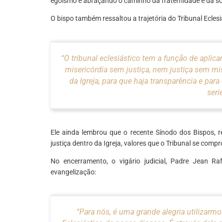
egoísmo e abraçando o caminho da fraternidade e da so
O bispo também ressaltou a trajetória do Tribunal Eclesi
“O tribunal eclesiástico tem a função de aplica
misericórdia sem justiça, nem justiça sem mis
da Igreja, para que haja transparência e par
seri
Ele ainda lembrou que o recente Sínodo dos Bispos, r
justiça dentro da Igreja, valores que o Tribunal se com
No encerramento, o vigário judicial, Padre Jean Ra
evangelização:
“Para nós, é uma grande alegria utilizarm