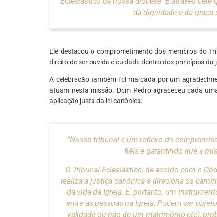
Eclesiástico da nossa diocese. É através dele 
da dignidade e da graça
Ele destacou o comprometimento dos membros do Trib
direito de ser ouvida e cuidada dentro dos princípios da j
A celebração também foi marcada por um agradecimen
atuam nesta missão. Dom Pedro agradeceu cada uma, 
aplicação justa da lei canônica:
“Nosso tribunal é um reflexo do compromisso
fiéis e garantindo que a mi
O Tribunal Eclesiástico, de acordo com o Cód
realiza a justiça canônica e direciona os cam
da vida da Igreja. É, portanto, um instrumento
entre as pessoas na Igreja. Podem ser objeto 
validade ou não de um matrimônio etc), probl