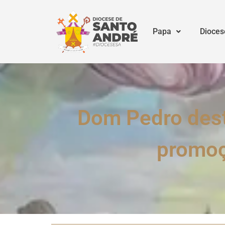
Papa
Dioces
Dom Pedro desta
promoçã