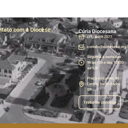
ntato com a Diocese
Cúria Diocesana
(11) 4469-2077
contato@diocesesa.org.
Segunda a sexta das
9h às 12h e das 13h30
às 17h
Praça do Carmo, 36 -
Centro, Santo André -
SP
Trabalhe conosco