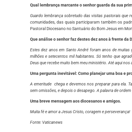
Qual lembrança marcante o senhor guarda da sua pri
⁠Guardo lembrança sobretudo das visitas pastorais que 
comun
idades, das quais participaram também os padr
Pastoral Diocesano no Santuário do Bom Jesus em Mont
Que análise o senhor faz destes dez anos à frente da
Estes dez anos em Santo André foram anos de muitas 
milhões e setecentos mil habitantes. Só tenho que agra
Deus que recebe muito bem meu ministério. Até aqui nos 
Uma pergunta inevitável: Como planejar uma boa e p
A emeritude chega e devemos nos preparar para ela. T
sem omissões, e depois o desapego. A palavra de ordem é 
Uma breve mensagem aos diocesanos e amigos.
Muita fé e amor a Jesus Cristo, coragem e perseverança!
Fonte: Vaticanews