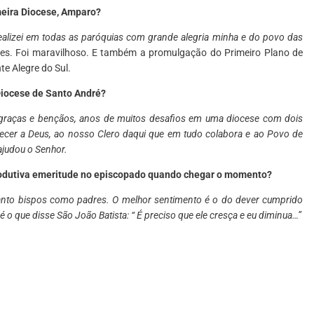
meira Diocese, Amparo?
realizei em todas as paróquias com grande alegria minha e do povo das
es. Foi maravilhoso. E também a promulgação do Primeiro Plano de
e Alegre do Sul.
 Diocese de Santo André?
graças e bençãos, anos de muitos desafios em uma diocese com dois
decer a Deus, ao nosso Clero daqui que em tudo colabora e ao Povo de
ajudou o Senhor.
rodutiva emeritude no episcopado quando chegar o momento?
anto bispos como padres. O melhor sentimento é o do dever cumprido
o que disse São João Batista: “ É preciso que ele cresça e eu diminua…”