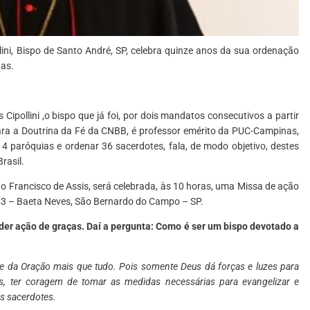
ini, Bispo de Santo André, SP, celebra quinze anos da sua ordenação
nas.
 Cipollini ,o bispo que já foi, por dois mandatos consecutivos a partir
ara a Doutrina da Fé da CNBB, é professor emérito da PUC-Campinas,
o, 14 paróquias e ordenar 36 sacerdotes, fala, de modo objetivo, destes
rasil.
o Francisco de Assis, será celebrada, às 10 horas, uma Missa de ação
243 – Baeta Neves, São Bernardo do Campo – SP.
er ação de graças. Daí a pergunta: Como é ser um bispo devotado a
 e da Oração mais que tudo. Pois somente Deus dá forças e luzes para
ois, ter coragem de tomar as medidas necessárias para evangelizar e
os sacerdotes.