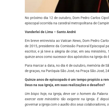
No próximo dia 12 de outubro, Dom Pedro Carlos Cipoll
episcopal ocorrida na catedral metropolitana de Campi
Vanderlei de Lima – Santo André
Em breve entrevista ao
Vatican News
, Dom Pedro Carlos
de 2015, presidente da Comissão Pastoral Episcopal p
escritor, e já teve a alegria de criar, em seu ministéri
quinze anos como sucessor dos apóstolos na Igreja do B
Para marcar a data, no dia 4 de outubro, memória de Sã
de graças, na Paróquia São José, na Praça São José, 
Quinze anos de episcopado é um tempo propício a rend
Deus na sua Igreja, em suas realizações e desafios?
Um bispo hoje, na Igreja, deve ser o homem da Palavra
exercer este ministério tão exigente na Igreja. E dep
governar a Igreja com o auxílio dos seus colaboradores, 