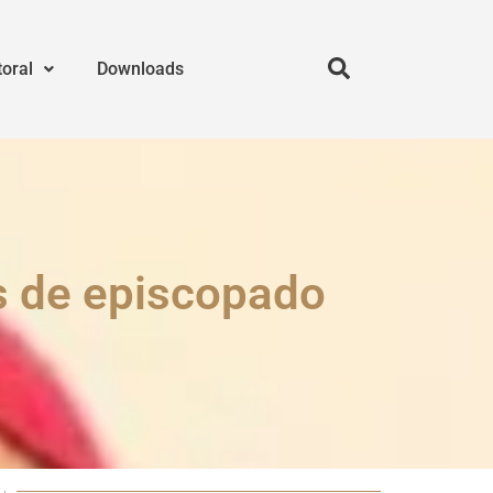
toral
Downloads
os de episcopado