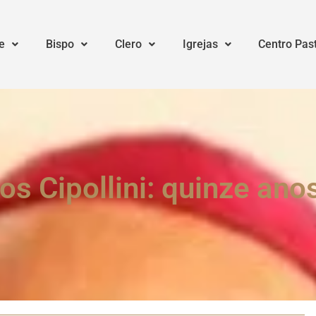
e
Bispo
Clero
Igrejas
Centro Pas
s Cipollini: quinze an