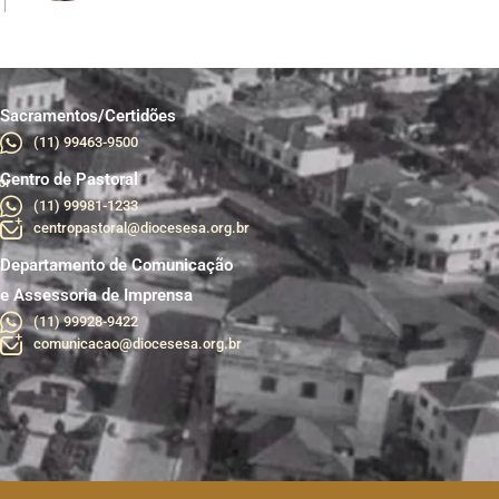
Sacramentos/Certidões
(11) 99463-9500
Centro de Pastoral
br
(11) 99981-1233
centropastoral@diocesesa.org.br
Departamento de Comunicação
e Assessoria de Imprensa
(11) 99928-9422
comunicacao@diocesesa.org.br