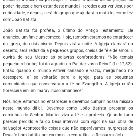
poder, riqueza e bem-estar deste mundo? Herodes quer ver Jesus por
curiosidade, e depois, será do grupo que ajudará a matá-lo, como fez
com João Batista.
João Batista foi profeta, o último do Antigo Testamento. Ele
anunciou um fim e um começo. Hoje, também estamos no entardecer
da Igreja, do cristianismo. Depois virá a noite. A Igreja clamará no
deserto, será reduzida a pequenos grupos, cheios de fé e de amor. E
ouvirá de seu Mestre as palavras confortadoras: “Não temais
pequeno rebanho, foi do agrado do Pai dar-vos o Reino” (Lc 12,32).
Então quando o mundo estiver cansado e vazio, mergulhado no
desespero, aí se voltarão para a Igreja, para as pequenas
comunidades que conservaram a fé no Evangelho. A Igreja então
florescerá em um maravilhoso amanhecer.
Nós, hoje, estamos no entardecer e devemos cumprir nossa missão
neste mundo difícil. Devemos como João Batista preparar os
caminhos do Senhor. Manter viva a fé e a profecia. Quando tudo
parecer perdido e falido Deus intervirá com vigor na sua obra de
salvação! Acontecerão coisas que não esperávamos: surpresas de
Deus (o bom ladrão, por exemplo…o centurião… a Ressurreição!).