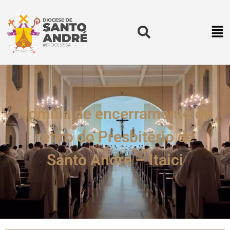
Homilia de encerramento do
retiro do Presbitério de
Santo André – Itaici