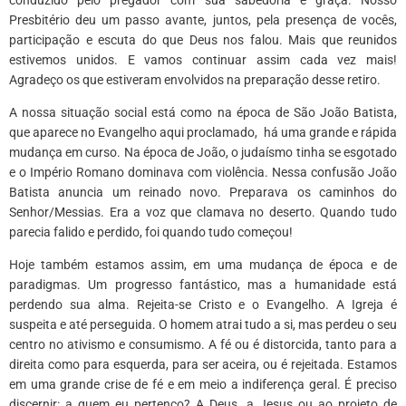
Presbitério deu um passo avante, juntos, pela presença de vocês,
participação e escuta do que Deus nos falou. Mais que reunidos
estivemos unidos. E vamos continuar assim cada vez mais!
Agradeço os que estiveram envolvidos na preparação desse retiro.
A nossa situação social está como na época de São João Batista,
que aparece no Evangelho aqui proclamado, há uma grande e rápida
mudança em curso. Na época de João, o judaísmo tinha se esgotado
e o Império Romano dominava com violência. Nessa confusão João
Batista anuncia um reinado novo. Preparava os caminhos do
Senhor/Messias. Era a voz que clamava no deserto. Quando tudo
parecia falido e perdido, foi quando tudo começou!
Hoje também estamos assim, em uma mudança de época e de
paradigmas. Um progresso fantástico, mas a humanidade está
perdendo sua alma. Rejeita-se Cristo e o Evangelho. A Igreja é
suspeita e até perseguida. O homem atrai tudo a si, mas perdeu o seu
centro no ativismo e consumismo. A fé ou é distorcida, tanto para a
direita como para esquerda, para ser aceira, ou é rejeitada. Estamos
em uma grande crise de fé e em meio a indiferença geral. É preciso
discernir: a quem eu pertenço? A Deus, a Jesus ou ao projeto de