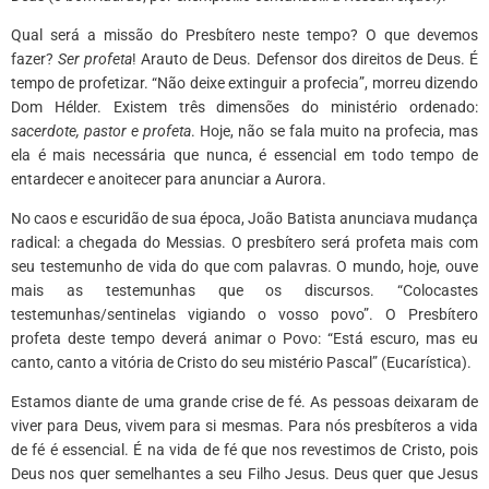
Qual será a missão do Presbítero neste tempo? O que devemos
fazer?
Ser profeta
! Arauto de Deus. Defensor dos direitos de Deus. É
tempo de profetizar. “Não deixe extinguir a profecia”, morreu dizendo
Dom Hélder. Existem três dimensões do ministério ordenado:
sacerdote, pastor e profeta
. Hoje, não se fala muito na profecia, mas
ela é mais necessária que nunca, é essencial em todo tempo de
entardecer e anoitecer para anunciar a Aurora.
No caos e escuridão de sua época, João Batista anunciava mudança
radical: a chegada do Messias. O presbítero será profeta mais com
seu testemunho de vida do que com palavras. O mundo, hoje, ouve
mais as testemunhas que os discursos. “Colocastes
testemunhas/sentinelas vigiando o vosso povo”. O Presbítero
profeta deste tempo deverá animar o Povo: “Está escuro, mas eu
canto, canto a vitória de Cristo do seu mistério Pascal” (Eucarística).
Estamos diante de uma grande crise de fé. As pessoas deixaram de
viver para Deus, vivem para si mesmas. Para nós presbíteros a vida
de fé é essencial. É na vida de fé que nos revestimos de Cristo, pois
Deus nos quer semelhantes a seu Filho Jesus. Deus quer que Jesus