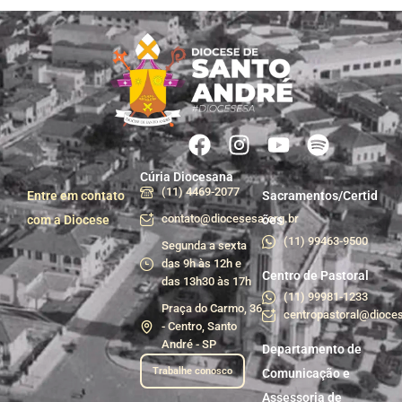
Cúria Diocesana
(11) 4469-2077
Entre em contato
Sacramentos/Certid
contato@diocesesa.org.br
com a Diocese
ões
(11) 99463-9500
Segunda a sexta
das 9h às 12h e
Centro de Pastoral
das 13h30 às 17h
(11) 99981-1233
Praça do Carmo, 36
centropastoral@dioces
- Centro, Santo
André - SP
Departamento de
Trabalhe conosco
Comunicação e
Assessoria de