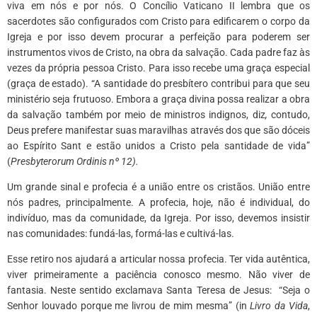
viva em nós e por nós. O Concílio Vaticano II lembra que os
sacerdotes são configurados com Cristo para edificarem o corpo da
Igreja e por isso devem procurar a perfeição para poderem ser
instrumentos vivos de Cristo, na obra da salvação. Cada padre faz às
vezes da própria pessoa Cristo. Para isso recebe uma graça especial
(graça de estado). “A santidade do presbítero contribui para que seu
ministério seja frutuoso. Embora a graça divina possa realizar a obra
da salvação também por meio de ministros indignos, diz
,
contudo,
Deus prefere manifestar suas maravilhas através dos que são dóceis
ao Espírito Sant e estão unidos a Cristo pela santidade de vida”
(
Presbyterorum Ordinis nº 12).
Um grande sinal e profecia é a união entre os cristãos. União entre
nós padres, principalmente. A profecia, hoje, não é individual, do
indivíduo, mas da comunidade, da Igreja. Por isso, devemos insistir
nas comunidades: fundá-las, formá-las e cultivá-las.
Esse retiro nos ajudará a articular nossa profecia. Ter vida autêntica,
viver primeiramente a paciência conosco mesmo. Não viver de
fantasia. Neste sentido exclamava Santa Teresa de Jesus: “Seja o
Senhor louvado porque me livrou de mim mesma” (in
Livro da Vida
,