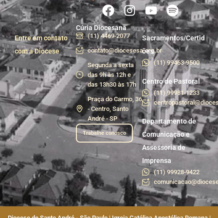
Cúria Diocesana
(11) 4469-2077
Entre em contato
Sacramentos/Certid
contato@diocesesa.org.br
com a Diocese
ões
(11) 99463-9500
Segunda a sexta
das 9h às 12h e
Centro de Pastoral
das 13h30 às 17h
(11) 99981-1233
Praça do Carmo, 36
centropastoral@dioces
- Centro, Santo
André - SP
Departamento de
Trabalhe conosco
Comunicação e
Assessoria de
Imprensa
(11) 99928-9422
comunicacao@diocese
Diocese de Santo André - São Paulo | Igreja Católica Apostólica Romana |