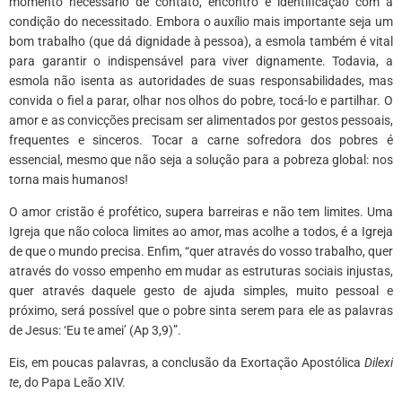
momento necessário de contato, encontro e identificação com a
condição do necessitado. Embora o auxílio mais importante seja um
bom trabalho (que dá dignidade à pessoa), a esmola também é vital
para garantir o indispensável para viver dignamente. Todavia, a
esmola não isenta as autoridades de suas responsabilidades, mas
convida o fiel a parar, olhar nos olhos do pobre, tocá-lo e partilhar. O
amor e as convicções precisam ser alimentados por gestos pessoais,
frequentes e sinceros. Tocar a carne sofredora dos pobres é
essencial, mesmo que não seja a solução para a pobreza global: nos
torna mais humanos!
O amor cristão é profético, supera barreiras e não tem limites. Uma
Igreja que não coloca limites ao amor, mas acolhe a todos, é a Igreja
de que o mundo precisa. Enfim, “quer através do vosso trabalho, quer
através do vosso empenho em mudar as estruturas sociais injustas,
quer através daquele gesto de ajuda simples, muito pessoal e
próximo, será possível que o pobre sinta serem para ele as palavras
de Jesus: ‘Eu te amei’ (Ap 3,9)”.
Eis, em poucas palavras, a conclusão da Exortação Apostólica
Dilexi
te
, do Papa Leão XIV.