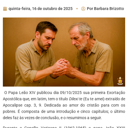
quinta-feira, 16 de outubro de 2025
Por
Barbara Brizotto
O Papa Leão XIV publicou dia 09/10/2025 sua primeira Exortação
Apostólica que, em latim, tem o título
Dilexi te
(Eu te amei) extraído de
Apocalipse cap. 3, 9. Dedicada ao amor do cristão para com os
pobres. É composta de uma introdução e cinco capítulos; o último
deles faz às vezes de conclusão, e o resumimos a seguir.
Durante o Concílio Vaticano II (1962-1965) o papa João XXIII