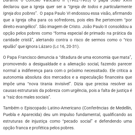
declarou que a Igreja quer ser a “
Igreja de todos e particularmente
Igreja dos pobres
”. O papa Paulo VI endossou essa visão, afirmando
que a Igreja olha para os sofredores, pois eles lhe pertencem “por
direito evangélico”. São imagem de Cristo. João Paulo II consolidou a
opção pelos pobres como “forma especial de primado na prática da
caridade cristã”, alertando contra o risco de sermos como o “rico
epulão” que ignora Lázaro (Lc 16, 20-31).
O Papa Francisco denuncia a “ditadura de uma economia que mata”,
promovendo a desigualdade e a alienação social, fazendo parecer
normal a indiferença para com o próximo necessitado. Ele critica a
autonomia absoluta dos mercados e a especulação financeira que
impõe uma “nova tirania invisível”. Dizia que precisa resolver as
causas estruturais da pobreza com urgência, pois a falta de justiça é
a “raiz dos males sociais”.
Também o Episcopado Latino-Americano (Conferências de Medellín,
Puebla e Aparecida) deu um impulso fundamental, qualificando as
estruturas de injustiça como “pecado social” e defendendo uma
opção franca e profética pelos pobres.