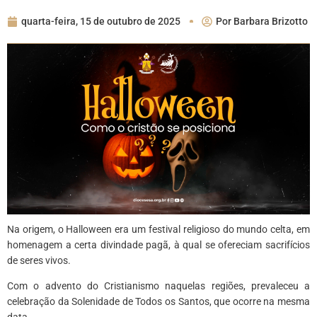
quarta-feira, 15 de outubro de 2025
Por
Barbara Brizotto
Na origem, o Halloween era um festival religioso do mundo celta, em
homenagem a certa divindade pagã, à qual se ofereciam sacrifícios
de seres vivos.
Com o advento do Cristianismo naquelas regiões, prevaleceu a
celebração da Solenidade de Todos os Santos, que ocorre na mesma
data.