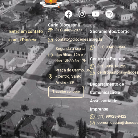
Cúria Diocesana
(11) 4469-2077
Entre em contato
Sacramentos/Certid
contato@diocesesa.org.br
com a Diocese
ões
(11) 99463-9500
Segunda a sexta
das 9h às 12h e
Centro de Pastoral
das 13h30 às 17h
(11) 99981-1233
Praça do Carmo, 36
centropastoral@dioces
- Centro, Santo
André - SP
Departamento de
Trabalhe conosco
Comunicação e
Assessoria de
Imprensa
(11) 99928-9422
comunicacao@diocese