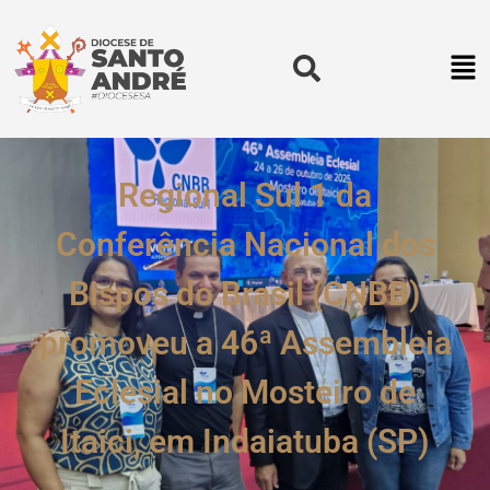
Regional Sul 1 da
Conferência Nacional dos
Bispos do Brasil (CNBB)
promoveu a 46ª Assembleia
Eclesial no Mosteiro de
Itaici, em Indaiatuba (SP)