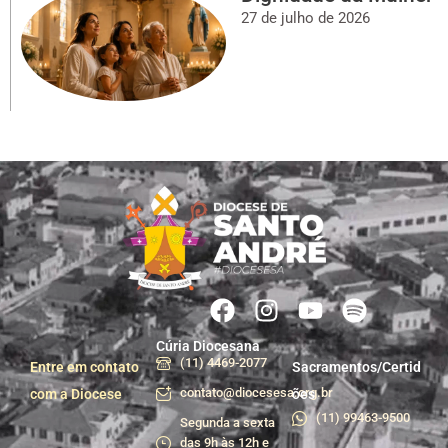
27 de julho de 2026
Cúria Diocesana
(11) 4469-2077
Entre em contato
Sacramentos/Certid
contato@diocesesa.org.br
com a Diocese
ões
(11) 99463-9500
Segunda a sexta
das 9h às 12h e