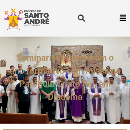
Seminaristas encerram o
ano formativo com missa na
Paróquia Cristo Rei, em
Diadema