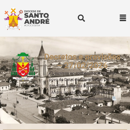
Decretos e provisões
– 27/02/2026
🖌Levamos ao conhecimento de todo
povo de Deus que Dom Pedro Carlos
Cipollini, Bispo da Diocese de Santo
André, no uso de suas atribuições,
assinou os seguintes documentos: