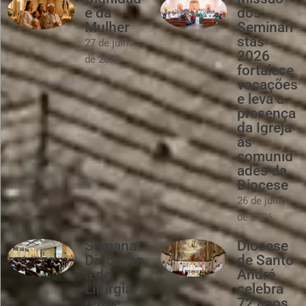
e da
dos
Mulher
Seminari
stas
27 de julho
2026
de 2026
fortalece
vocações
e leva a
presença
da Igreja
às
comunid
ades da
Diocese
26 de julho
de 2026
Semana
Diocese
Diocesan
de Santo
a de
André
Liturgia
celebra
reúne
72 anos