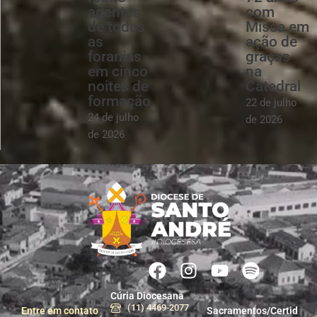
agentes
com
de todas
Missa em
as
ação de
foranias
graças
em cinco
na
noites de
Catedral
formação
22 de julho
24 de julho
de 2026
de 2026
Cúria Diocesana
(11) 4469-2077
Entre em contato
Sacramentos/Certid