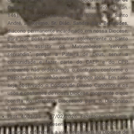
Ordem
para o exercício de seu ministério (cf. cân.
146), na referida paróquia e na Diocese de Santo
André, ao
Revmo. Sr. Diác. Sandro Alex Bermudes
,
diácono permanente incardinado em nossa Diocese,
para que possa administrar solenemente o Santo
Batismo, assistir os Matrimônios “servatis
servandis”, pregar a Palavra de Deus, servir a
comunidade e fazer parte do CAEP e do CPP,
enquanto não ordenarmos o contrário, conforme o
Direito, em comunhão com o Pároco local. Em tudo
seja observado o Código de Direito Canônico e os
usos e costumes de nossa Diocese, mormente o que
consta no Diretório Diocesano para o Diaconato
Permanente.
Prot. 4003/35 – 27/02/2026: Fazemos saber que,
em prol da representação do Presbitério em
assuntos referentes a vida presbiteral na Diocese de