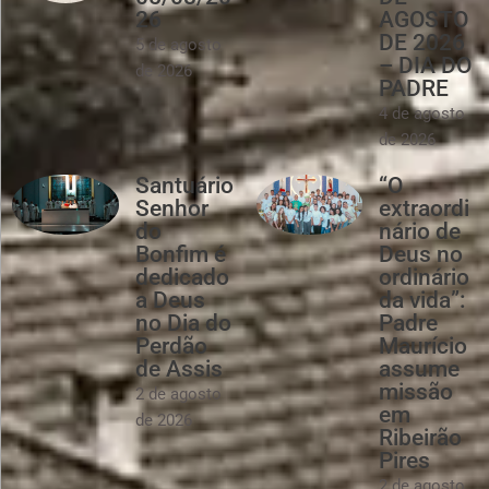
26
AGOSTO
DE 2026
5 de agosto
– DIA DO
de 2026
PADRE
4 de agosto
de 2026
Santuário
“O
Senhor
extraordi
do
nário de
Bonfim é
Deus no
dedicado
ordinário
a Deus
da vida”:
no Dia do
Padre
Perdão
Maurício
de Assis
assume
missão
2 de agosto
em
de 2026
Ribeirão
Pires
2 de agosto