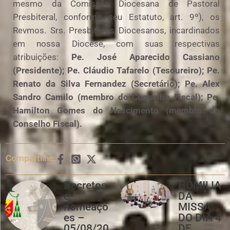
mesmo da Comissão Diocesana de Pastoral
Presbiteral, conforme seu Estatuto, art. 9º), os
Revmos. Srs. Presbíteros Diocesanos, incardinados
em nossa Diocese, com suas respectivas
atribuições:
Pe. José Aparecido Cassiano
(Presidente); Pe. Cláudio Tafarelo (Tesoureiro); Pe.
Renato da Silva Fernandez (Secretário); Pe. Alex
Sandro Camilo (membro do Conselho Fiscal); Pe.
Hamilton Gomes do Nascimento (membro do
Conselho Fiscal).
Compartilhe:
Decretos
HOMILIA
e
DA
nomeaçõ
MISSA
es –
DO DIA 4
05/08/20
DE