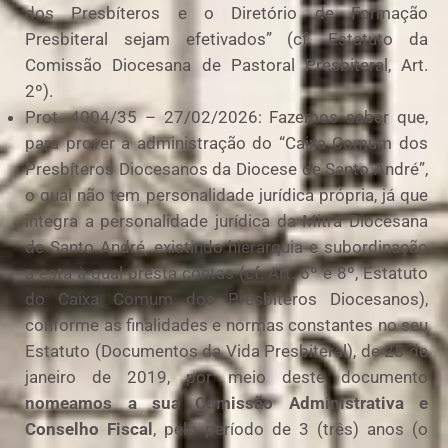
dos Presbíteros e o Diretório de Formação
Presbiteral sejam efetivados” (cf. Estatuto da
Comissão Diocesana de Pastoral Presbiteral, Art.
2º).
Prot. 4004/35 – 27/02/2026: Fazemos saber que,
para prover a administração do “Caixa Comum dos
Presbíteros Diocesanos da Diocese de Santo André”,
o qual não tem personalidade jurídica própria, já que
integra a personalidade jurídica da Mitra Diocesana
de Santo André, existindo hierarquia e subordinação
a esta à qual presta contas (cf. Art. 6º e 8º, Estatuto
do Caixa Comum dos Presbíteros Diocesanos),
conforme as finalidades e normas constantes no seu
Estatuto (Documentos da Vida Presbiteral), de 25 de
janeiro de 2019, por meio deste documento
nomeamos a sua Comissão Administrativa e
Conselho Fiscal
, pelo período de 3 (três) anos (o