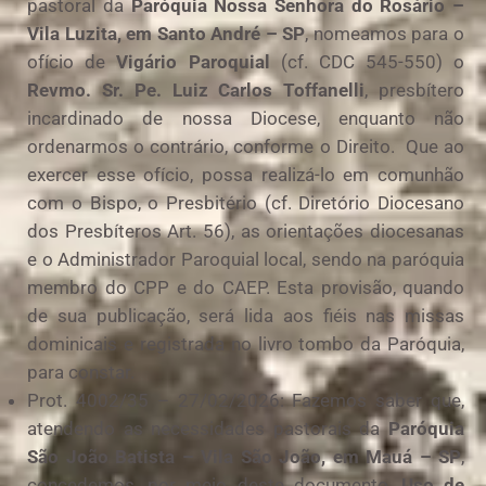
pastoral da
Paróquia Nossa Senhora do Rosário –
Vila Luzita, em Santo André – SP
, nomeamos para o
ofício de
Vigário Paroquial
(cf. CDC 545-550) o
Revmo. Sr. Pe. Luiz Carlos Toffanelli
, presbítero
incardinado de nossa Diocese, enquanto não
ordenarmos o contrário, conforme o Direito. Que ao
exercer esse ofício, possa realizá-lo em comunhão
com o Bispo, o Presbitério (cf. Diretório Diocesano
dos Presbíteros Art. 56), as orientações diocesanas
e o Administrador Paroquial local, sendo na paróquia
membro do CPP e do CAEP. Esta provisão, quando
de sua publicação, será lida aos fiéis nas missas
dominicais e registrada no livro tombo da Paróquia,
para constar.
Prot. 4002/35 – 27/02/2026: Fazemos saber que,
atendendo as necessidades pastorais da
Paróquia
São João Batista – Vila São João, em Mauá – SP
,
concedemos, por meio deste documento,
Uso de