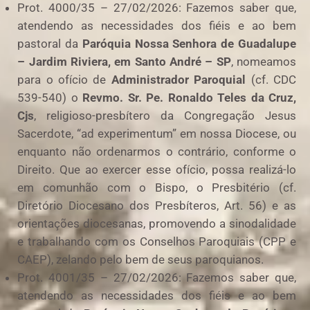
Prot. 4000/35 – 27/02/2026: Fazemos saber que,
atendendo as necessidades dos fiéis e ao bem
pastoral da
Paróquia Nossa Senhora de Guadalupe
– Jardim Riviera, em Santo André – SP
, nomeamos
para o ofício de
Administrador Paroquial
(cf. CDC
539-540) o
Revmo. Sr. Pe. Ronaldo Teles da Cruz,
Cjs
, religioso-presbítero da Congregação Jesus
Sacerdote, “ad experimentum” em nossa Diocese, ou
enquanto não ordenarmos o contrário, conforme o
Direito. Que ao exercer esse ofício, possa realizá-lo
em comunhão com o Bispo, o Presbitério (cf.
Diretório Diocesano dos Presbíteros, Art. 56) e as
orientações diocesanas, promovendo a sinodalidade
e trabalhando com os Conselhos Paroquiais (CPP e
CAEP), zelando pelo bem de seus paroquianos.
Prot. 4001/35 – 27/02/2026: Fazemos saber que,
atendendo as necessidades dos fiéis e ao bem