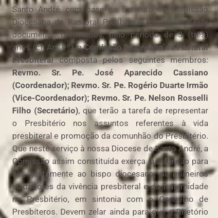
Santo André, com base no Estatuto da Comissão
Diocesana de Pastoral Presbiteral, por meio deste
documento, nomeamos, pelo período de 3 (três)
anos (cf. Art. 9º), a
Comissão Diocesana de Pastoral
Presbiteral
composta pelos seguintes membros:
Revmo. Sr. Pe. José Aparecido Cassiano
(Coordenador); Revmo. Sr. Pe. Rogério Duarte Irmão
(Vice-Coordenador); Revmo. Sr. Pe. Nelson Rosselli
Filho (Secretário)
, que terão a tarefa de representar
o Presbitério nos assuntos referentes à vida
presbiteral e promoção da comunhão do Presbitério.
Que neste serviço à nossa Diocese de Santo André, a
Comissão assim constituída exerça sua função para
ser, “juntamente ao bispo diocesano, os primeiros
cuidadores da vivência presbiteral e da fraternidade
no Presbitério, em sintonia com o Conselho de
Presbíteros. Devem zelar ainda para que o Diretório