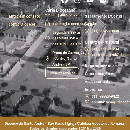
Cúria Diocesana
(11) 4469-2077
Entre em contato
Sacramentos/Certid
contato@diocesesa.org.br
com a Diocese
ões
(11) 99463-9500
Segunda a sexta
das 9h às 12h e
Centro de Pastoral
das 13h30 às 17h
(11) 99981-1233
Praça do Carmo, 36
centropastoral@dioces
- Centro, Santo
André - SP
Departamento de
Trabalhe conosco
Comunicação e
Assessoria de
Imprensa
(11) 99928-9422
comunicacao@diocese
Diocese de Santo André - São Paulo | Igreja Católica Apostólica Romana |
Todos os direitos reservados | 2016 a 2025