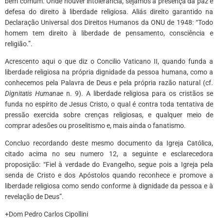
bem comum. Onde houver intolerância, sejamos a presença da paz e
defesa do direito à liberdade religiosa. Aliás direito garantido na
Declaração Universal dos Direitos Humanos da ONU de 1948: “Todo
homem tem direito à liberdade de pensamento, consciência e
religião.”.
Acrescento aqui o que diz o Concilio Vaticano II, quando funda a
liberdade religiosa na própria dignidade da pessoa humana, como a
conhecemos pela Palavra de Deus e pela própria razão natural (cf.
Dignitatis Humanae
n. 9). A liberdade religiosa para os cristãos se
funda no espírito de Jesus Cristo, o qual é contra toda tentativa de
pressão exercida sobre crenças religiosas, e qualquer meio de
comprar adesões ou proselitismo e, mais ainda o fanatismo.
Concluo recordando deste mesmo documento da Igreja Católica,
citado acima no seu numero 12, a seguinte e esclarecedora
proposição: “Fiel à verdade do Evangelho, segue pois a Igreja pela
senda de Cristo e dos Apóstolos quando reconhece e promove a
liberdade religiosa como sendo conforme à dignidade da pessoa e à
revelação de Deus”.
+Dom Pedro Carlos Cipollini