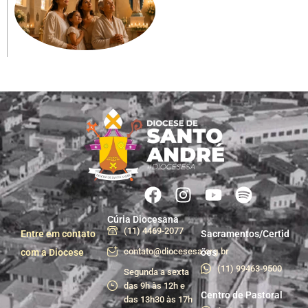
Cúria Diocesana
(11) 4469-2077
Entre em contato
Sacramentos/Certid
contato@diocesesa.org.br
com a Diocese
ões
(11) 99463-9500
Segunda a sexta
das 9h às 12h e
Centro de Pastoral
das 13h30 às 17h