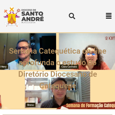
Semana Catequética on-line
aprofunda o estudo do
Diretório Diocesano de
Catequese