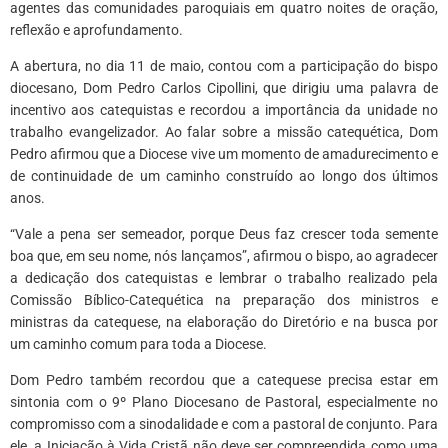
agentes das comunidades paroquiais em quatro noites de oração,
reflexão e aprofundamento.
A abertura, no dia 11 de maio, contou com a participação do bispo
diocesano, Dom Pedro Carlos Cipollini, que dirigiu uma palavra de
incentivo aos catequistas e recordou a importância da unidade no
trabalho evangelizador. Ao falar sobre a missão catequética, Dom
Pedro afirmou que a Diocese vive um momento de amadurecimento e
de continuidade de um caminho construído ao longo dos últimos
anos.
“Vale a pena ser semeador, porque Deus faz crescer toda semente
boa que, em seu nome, nós lançamos”, afirmou o bispo, ao agradecer
a dedicação dos catequistas e lembrar o trabalho realizado pela
Comissão Bíblico-Catequética na preparação dos ministros e
ministras da catequese, na elaboração do Diretório e na busca por
um caminho comum para toda a Diocese.
Dom Pedro também recordou que a catequese precisa estar em
sintonia com o 9º Plano Diocesano de Pastoral, especialmente no
compromisso com a sinodalidade e com a pastoral de conjunto. Para
ele, a Iniciação à Vida Cristã não deve ser compreendida como uma