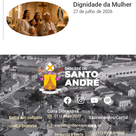
Dignidade da Mulher
27 de julho de 2026
Cúria Diocesana
(11) 4469-2077
Entre em contato
Sacramentos/Certid
contato@diocesesa.org.br
com a Diocese
ões
(11) 99463-9500
Segunda a sexta