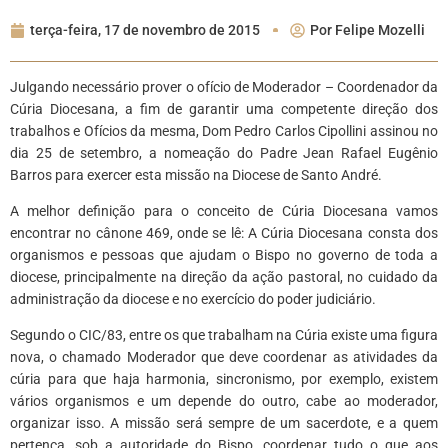
terça-feira, 17 de novembro de 2015
Por
Felipe Mozelli
Julgando necessário prover o ofício de Moderador – Coordenador da
Cúria Diocesana, a fim de garantir uma competente direção dos
trabalhos e Ofícios da mesma, Dom Pedro Carlos Cipollini assinou no
dia 25 de setembro, a nomeação do Padre Jean Rafael Eugênio
Barros para exercer esta missão na Diocese de Santo André.
A melhor definição para o conceito de Cúria Diocesana vamos
encontrar no cânone 469, onde se lê: A Cúria Diocesana consta dos
organismos e pessoas que ajudam o Bispo no governo de toda a
diocese, principalmente na direção da ação pastoral, no cuidado da
administração da diocese e no exercício do poder judiciário.
Segundo o CIC/83, entre os que trabalham na Cúria existe uma figura
nova, o chamado Moderador que deve coordenar as atividades da
cúria para que haja harmonia, sincronismo, por exemplo, existem
vários organismos e um depende do outro, cabe ao moderador,
organizar isso. A missão será sempre de um sacerdote, e a quem
pertença, sob a autoridade do Bispo, coordenar tudo o que aos