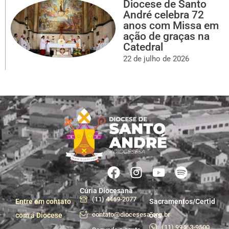
Diocese de Santo
André celebra 72
anos com Missa em
ação de graças na
Catedral
22 de julho de 2026
Cúria Diocesana
(11) 4469-2077
Entre em contato
Sacramentos/Certid
contato@diocesesa.org.br
com a Diocese
ões
(11) 99463-9500