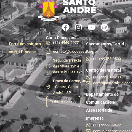
Cúria Diocesana
(11) 4469-2077
Entre em contato
Sacramentos/Certid
contato@diocesesa.org.br
com a Diocese
ões
(11) 99463-9500
Segunda a sexta
das 9h às 12h e
Centro de Pastoral
das 13h30 às 17h
(11) 99981-1233
Praça do Carmo, 36
centropastoral@dioces
- Centro, Santo
André - SP
Departamento de
Trabalhe conosco
Comunicação e
Assessoria de
Imprensa
(11) 99928-9422
comunicacao@diocese