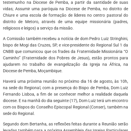
testemunho na Diocese de Pemba, a partir da santidade de suas
vidas; Assumir uma paróquia na Diocese de Pemba, no distrito de
Chiure e uma escola de formação de líderes no centro pastoral do
distrito de Metoro, através de uma equipe missionária (padres,
religiosos e leigos) a serviço da missão.
A Comissão também recebeu a notícia de dom Pedro Luiz Stringhini,
bispo de Mogi das Cruzes, SP, e vice-presidente do Regional Sul 1 da
CNBB que comunicou que os frades da Fraternidade Missionária “O
Caminho” (Fraternidade dos Pobres de Jesus), estão prontos para
ajudarem no trabalho de evangelização da Igreja na África, na
Diocese de Pemba, Moçambique.
Haverá uma próxima reunião no próximo dia 16 de agosto, às 10h,
na sede do Regional, com a presença do Bispo de Pemba, Dom Luiz
Fernando Lisboa, a fim de se conhecer melhor a realidade daquela
diocese. E na manhã do dia seguinte (17), Dom Luiz terá um encontro
com os Bispos do Conselho Episcopal Regional (Conser), também na
sede do Regional.
Segundo dom Bertanha, as reflexões feitas durante a Reunião serão
levadas também para a próxima Assembleia das Igrejas Particulares