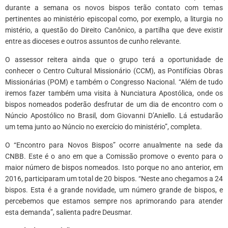
durante a semana os novos bispos terão contato com temas
pertinentes ao ministério episcopal como, por exemplo, a liturgia no
mistério, a questão do Direito Canônico, a partilha que deve existir
entre as dioceses e outros assuntos de cunho relevante.
O assessor reitera ainda que o grupo terá a oportunidade de
conhecer o Centro Cultural Missionário (CCM), as Pontifícias Obras
Missionárias (POM) e também o Congresso Nacional. “Além de tudo
iremos fazer também uma visita à Nunciatura Apostólica, onde os
bispos nomeados poderão desfrutar de um dia de encontro com o
Núncio Apostólico no Brasil, dom Giovanni D’Aniello. Lá estudarão
um tema junto ao Núncio no exercício do ministério”, completa.
O “Encontro para Novos Bispos” ocorre anualmente na sede da
CNBB. Este é o ano em que a Comissão promove o evento para o
maior número de bispos nomeados. Isto porque no ano anterior, em
2016, participaram um total de 20 bispos. “Neste ano chegamos a 24
bispos. Esta é a grande novidade, um número grande de bispos, e
percebemos que estamos sempre nos aprimorando para atender
esta demanda”, salienta padre Deusmar.