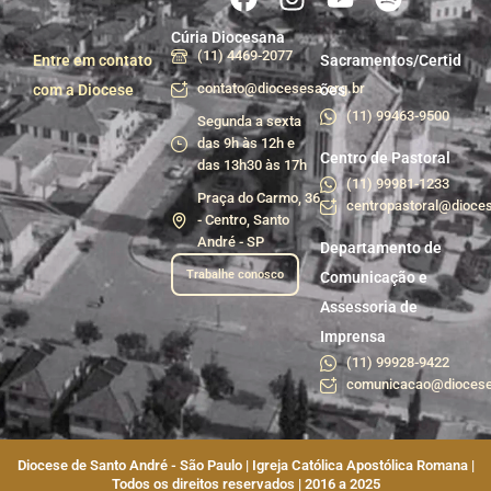
Cúria Diocesana
(11) 4469-2077
Entre em contato
Sacramentos/Certid
contato@diocesesa.org.br
com a Diocese
ões
(11) 99463-9500
Segunda a sexta
das 9h às 12h e
Centro de Pastoral
das 13h30 às 17h
(11) 99981-1233
Praça do Carmo, 36
centropastoral@dioces
- Centro, Santo
André - SP
Departamento de
Trabalhe conosco
Comunicação e
Assessoria de
Imprensa
(11) 99928-9422
comunicacao@diocese
Diocese de Santo André - São Paulo | Igreja Católica Apostólica Romana |
Todos os direitos reservados | 2016 a 2025