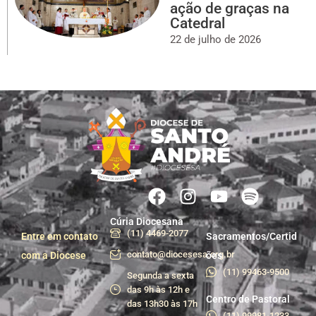
ação de graças na
Catedral
22 de julho de 2026
Cúria Diocesana
(11) 4469-2077
Entre em contato
Sacramentos/Certid
contato@diocesesa.org.br
com a Diocese
ões
(11) 99463-9500
Segunda a sexta
das 9h às 12h e
Centro de Pastoral
das 13h30 às 17h
(11) 99981-1233