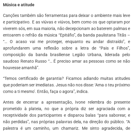
Música e atitude
Canções também são ferramentas para deixar o ambiente mais leve
e participativo. E as viúvas e viúvos, bem como os que optaram por
viverem sós, em sua maioria, não decepcionam ao baterem palmas e
entoarem o refrão da música “Epitáfio”, da banda paulistana Titãs –
“… O acaso vai me proteger, enquanto eu andar distraído”, e
aprofundarem uma reflexão sobre a letra de “Pais e Filhos”,
composição da banda brasiliense Legião Urbana, liderada pelo
saudoso Renato Russo “… É preciso amar as pessoas como se não
houvesse amanhã”.
“Temos certificado de garantia? Ficamos adiando muitas atitudes
que poderiam ser imediatas. Jesus não nos disse: ‘Ama o teu próximo
como a ti mesmo’. Então, faça o agora”, indica.
Antes de encerrar a apresentação, Ivone relembra do presente
prometido à plateia, no que a própria diz ser agraciada com a
receptividade dos participantes e disparou balas “para saborear, e
não perdidas”, nas próprias palavras dela, na direção do público.
“A
palestra é um caminho, um chamariz. Me sinto agradecida, de