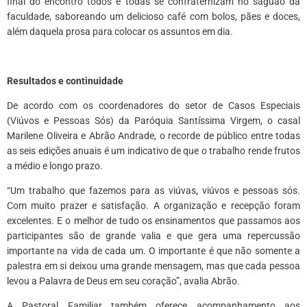
final do encontro todos e todas se confraternizam no saguão da
faculdade, saboreando um delicioso café com bolos, pães e doces,
além daquela prosa para colocar os assuntos em dia.
Resultados e continuidade
De acordo com os coordenadores do setor de Casos Especiais
(Viúvos e Pessoas Sós) da Paróquia Santíssima Virgem, o casal
Marilene Oliveira e Abrão Andrade, o recorde de público entre todas
as seis edições anuais é um indicativo de que o trabalho rende frutos
a médio e longo prazo.
“Um trabalho que fazemos para as viúvas, viúvos e pessoas sós.
Com muito prazer e satisfação. A organização e recepção foram
excelentes. E o melhor de tudo os ensinamentos que passamos aos
participantes são de grande valia e que gera uma repercussão
importante na vida de cada um. O importante é que não somente a
palestra em si deixou uma grande mensagem, mas que cada pessoa
levou a Palavra de Deus em seu coração”, avalia Abrão.
A Pastoral Familiar também oferece acompanhamento aos