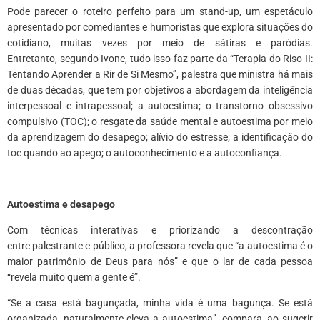
Pode parecer o roteiro perfeito para um stand-
up, um espetáculo
apresentado por comediantes e humoristas que explora situações do
cotidiano, muitas vezes por meio de sátiras e paródias
.
Entretanto, segundo Ivone, tudo isso faz parte da “Terapia do Riso II:
Tentando Aprender a Rir de Si Mesmo”, palestra que ministra há mais
de duas décadas, que tem por objetivos a abordagem da inteligência
interpessoal e intrapessoal; a autoestima; o transtorno obsessivo
compulsivo (TOC); o resgate da saúde mental e autoestima por meio
da aprendizagem do desapego; alívio do estresse; a identificação do
toc quando ao apego; o autoconhecimento e a autoconfiança.
Autoestima e desapego
Com técnicas interativas e priorizando a descontração
entre palestrante e público, a professora revela que “a autoestima é o
maior patrimônio de Deus para nós” e que o lar de cada pessoa
“revela muito quem a gente é”.
“Se a casa está bagunçada, minha vida é uma bagunça. Se está
organizada, naturalmente eleva a autoestima”, compara, ao sugerir