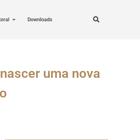
toral
Downloads
r nascer uma nova
ão