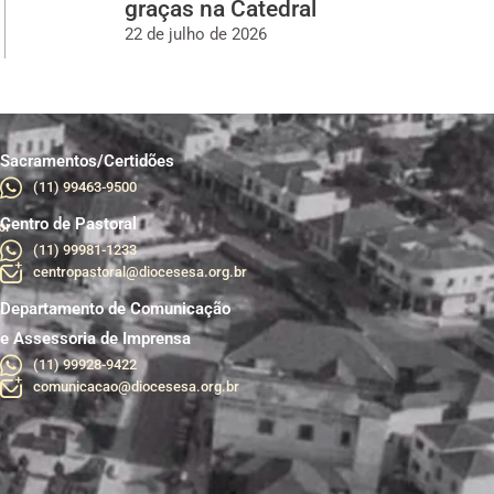
graças na Catedral
22 de julho de 2026
Sacramentos/Certidões
(11) 99463-9500
Centro de Pastoral
br
(11) 99981-1233
centropastoral@diocesesa.org.br
Departamento de Comunicação
e Assessoria de Imprensa
(11) 99928-9422
comunicacao@diocesesa.org.br