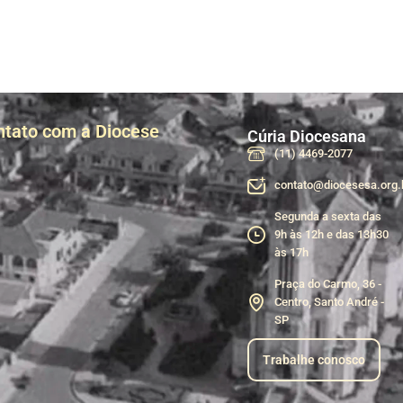
ntato com a Diocese
Cúria Diocesana
(11) 4469-2077
contato@diocesesa.org.
Segunda a sexta das
9h às 12h e das 13h30
às 17h
Praça do Carmo, 36 -
Centro, Santo André -
SP
Trabalhe conosco