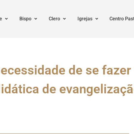
e
Bispo
Clero
Igrejas
Centro Pas
necessidade de se faze
idática de evangelizaç