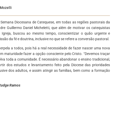
 Mozelli
a Semana Diocesana de Catequese, em todas as regiões pastorais da
dre Guillermo Daniel Micheletti, que além de motivar os catequistas
a Igreja, buscou ao mesmo tempo, conscientizar o quão urgente e
são da fé e doutrina, inclusive no que se refere a conversão pastoral.
terpela a todos, pois há a real necessidade de fazer nascer uma nova
m maturidade fazer a opção consciente pelo Cristo. “Devemos traçar
olva toda a comunidade. É necessário abandonar o ensino tradicional,
artir dos estudos e levantamento feito pela Diocese das prioridades
lusive dos adultos, e assim atingir as famílias, bem como a formação
 Rudge Ramos