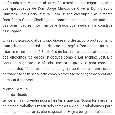
perfis industrial e comercial na região, a acolhida aos migrantes, além
dos episcopados de Dom Jorge Marcos de Oliveira, Dom Cláudio
Hummes, Dom Décio Pereira, Dom Nelson Westrupp e atualmente
Dom Pedro Carlos Cipollini, que foram homenageados ao lado das
pastorais, padres, movimentos e leigos que ajudaram a construir
esse legado.
Em seu discurso, o atual bispo diocesano destacou o protagonismo
evangelizador e social da diocese na região formada pelas sete
cidades e com quase 2,8 milhões de habitantes, os desafios diante
das diferentes realidades, iniciativas como o Lar Menino Jesus, a
Casa do Migrante e o Sínodo Diocesano que veio para coroar a
unidade dos fiéis e clero por uma Igreja acolhedora e em estado
permanente de missão, bem como o processo de criação do Vicariato
para Caridade Social.
“Como diz o
hino da cidade,
temos em Santo André nossa livre terra querida. Nossa forja ardente
de amor e trabalho. Em teu solo semeias a vida. E trabalhamos para
que haja em teus lares, pão e agasalho. Hoje é benção do céu sobre