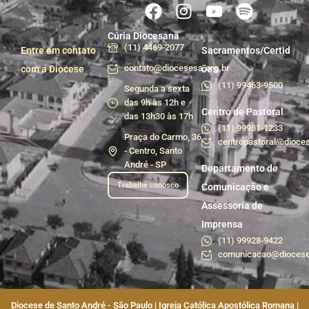
Cúria Diocesana
(11) 4469-2077
Entre em contato
Sacramentos/Certid
contato@diocesesa.org.br
com a Diocese
ões
(11) 99463-9500
Segunda a sexta
das 9h às 12h e
Centro de Pastoral
das 13h30 às 17h
(11) 99981-1233
Praça do Carmo, 36
centropastoral@dioces
- Centro, Santo
André - SP
Departamento de
Trabalhe conosco
Comunicação e
Assessoria de
Imprensa
(11) 99928-9422
comunicacao@diocese
Diocese de Santo André - São Paulo | Igreja Católica Apostólica Romana |