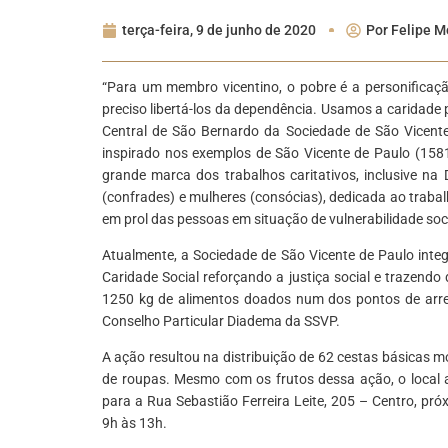
terça-feira, 9 de junho de 2020
Por
Felipe M
“Para um membro vicentino, o pobre é a personificaçã
preciso libertá-los da dependência. Usamos a caridade 
Central de São Bernardo da Sociedade de São Vicente 
inspirado nos exemplos de São Vicente de Paulo (158
grande marca dos trabalhos caritativos, inclusive na
(confrades) e mulheres (consócias), dedicada ao trab
em prol das pessoas em situação de vulnerabilidade soci
Atualmente, a Sociedade de São Vicente de Paulo inte
Caridade Social reforçando a justiça social e trazend
1250 kg de alimentos doados num dos pontos de arrec
Conselho Particular Diadema da SSVP.
A ação resultou na distribuição de 62 cestas básicas 
de roupas. Mesmo com os frutos dessa ação, o local 
para a Rua Sebastião Ferreira Leite, 205 – Centro, p
9h
às 13h.