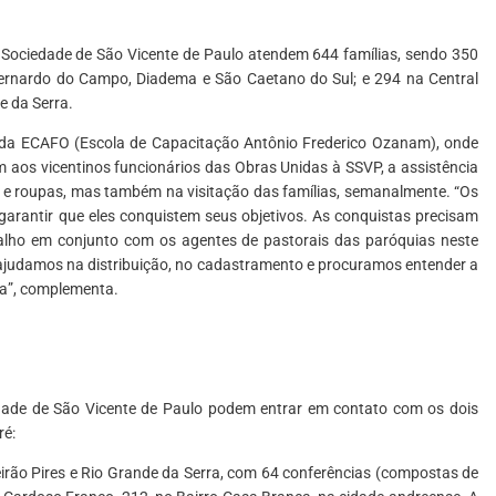
Sociedade de São Vicente de Paulo atendem 644 famílias, sendo 350
Bernardo do Campo, Diadema e São Caetano do Sul; e 294 na Central
e da Serra.
da ECAFO (Escola de Capacitação Antônio Frederico Ozanam), onde
 aos vicentinos funcionários das Obras Unidas à SSVP, a assistência
 e roupas, mas também na visitação das famílias, semanalmente. “Os
garantir que eles conquistem seus objetivos. As conquistas precisam
balho em conjunto com os agentes de pastorais das paróquias neste
 ajudamos na distribuição, no cadastramento e procuramos entender a
ia”, complementa.
edade de São Vicente de Paulo podem entrar em contato com os dois
ré:
irão Pires e Rio Grande da Serra, com 64 conferências (compostas de