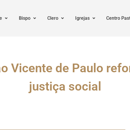
e
Bispo
Clero
Igrejas
Centro Pas
 Vicente de Paulo refo
justiça social