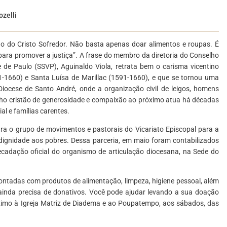
ozelli
o do Cristo Sofredor. Não basta apenas doar alimentos e roupas. É
para promover a justiça”. A frase do membro da diretoria do Conselho
de Paulo (SSVP), Aguinaldo Viola, retrata bem o carisma vicentino
1-1660) e Santa Luísa de Marillac
(1591-1660), e que se tornou uma
 Diocese de Santo André, onde a organização civil de leigos, homens
alho cristão de generosidade e compaixão ao próximo atua há décadas
al e famílias carentes.
gra o grupo de movimentos e pastorais do Vicariato Episcopal para a
o dignidade aos pobres. Dessa parceria, em maio foram contabilizados
adação oficial do organismo de articulação diocesana, na Sede do
montadas com produtos de alimentação, limpeza, higiene pessoal, além
ainda precisa de donativos. Você pode ajudar levando a sua doação
róximo à Igreja Matriz de Diadema e ao Poupatempo, aos sábados, das