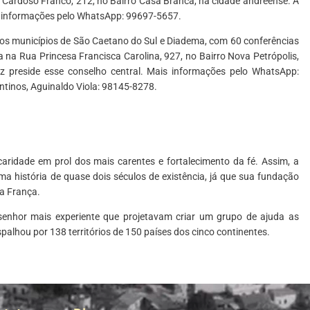
 Cardoso Franco, 212, no Bairro Casa Branca, na cidade andreense. A
is informações pelo WhatsApp: 99697-5657.
s municípios de São Caetano do Sul e Diadema, com 60 conferências
 na Rua Princesa Francisca Carolina, 927, no Bairro Nova Petrópolis,
 preside esse conselho central. Mais informações pelo WhatsApp:
tinos, Aguinaldo Viola: 98145-8278.
caridade em prol dos mais carentes e fortalecimento da fé. Assim, a
a história de quase dois séculos de existência, já que sua fundação
da França.
 senhor mais experiente que projetavam criar um grupo de ajuda as
spalhou por 138 territórios de 150 países dos cinco continentes.