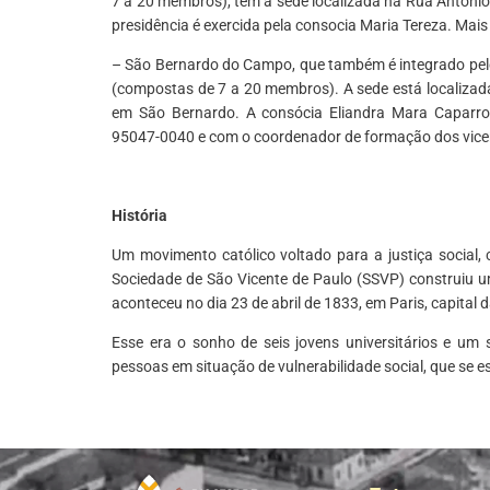
7 a 20 membros), tem a sede localizada na Rua Antônio
presidência é exercida pela consocia Maria Tereza. Ma
– São Bernardo do Campo, que também é integrado pelo
(compostas de 7 a 20 membros). A sede está localizada
em São Bernardo. A consócia Eliandra Mara Caparroz
95047-0040 e com o coordenador de formação dos vicen
História
Um movimento católico voltado para a justiça social, 
Sociedade de São Vicente de Paulo (SSVP) construiu um
aconteceu no dia 23 de abril de 1833, em Paris, capital 
Esse era o sonho de seis jovens universitários e um
pessoas em situação de vulnerabilidade social, que se e