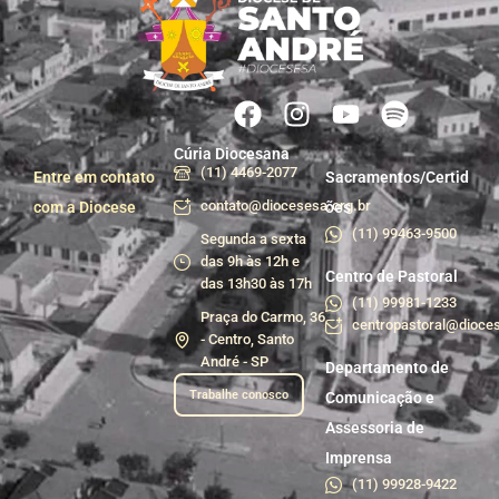
Cúria Diocesana
(11) 4469-2077
Entre em contato
Sacramentos/Certid
contato@diocesesa.org.br
com a Diocese
ões
(11) 99463-9500
Segunda a sexta
das 9h às 12h e
Centro de Pastoral
das 13h30 às 17h
(11) 99981-1233
Praça do Carmo, 36
centropastoral@dioces
- Centro, Santo
André - SP
Departamento de
Trabalhe conosco
Comunicação e
Assessoria de
Imprensa
(11) 99928-9422