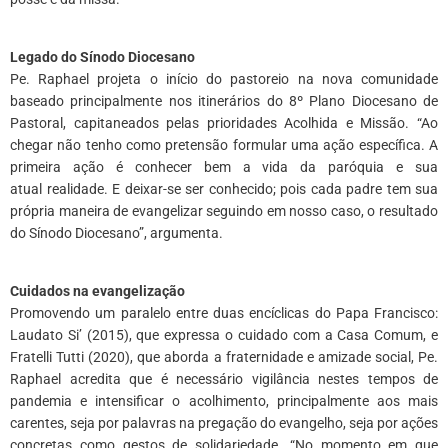
*
Legado do Sínodo Diocesano
Pe. Raphael projeta o início do pastoreio na nova comunidade
baseado principalmente nos itinerários do 8º Plano Diocesano de
Pastoral, capitaneados pelas prioridades Acolhida e Missão. “Ao
chegar não tenho como pretensão formular uma ação específica. A
primeira ação é conhecer bem a vida da paróquia e sua
atual realidade. E deixar-se ser conhecido; pois cada padre tem sua
própria maneira de evangelizar seguindo em nosso caso, o resultado
do Sínodo Diocesano”, argumenta.
*
Cuidados na evangelização
Promovendo um paralelo entre duas encíclicas do Papa Francisco:
Laudato Si’ (2015), que expressa o cuidado com a Casa Comum, e
Fratelli Tutti (2020), que aborda a fraternidade e amizade social, Pe.
Raphael acredita que é necessário vigilância nestes tempos de
pandemia e intensificar o acolhimento, principalmente aos mais
carentes, seja por palavras na pregação do evangelho, seja por ações
concretas como gestos de solidariedade. “No momento em que