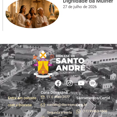
Dignidade da Mulher
27 de julho de 2026
Cúria Diocesana
(11) 4469-2077
Entre em contato
Sacramentos/Certid
contato@diocesesa.org.br
com a Diocese
ões
(11) 99463-9500
Segunda a sexta