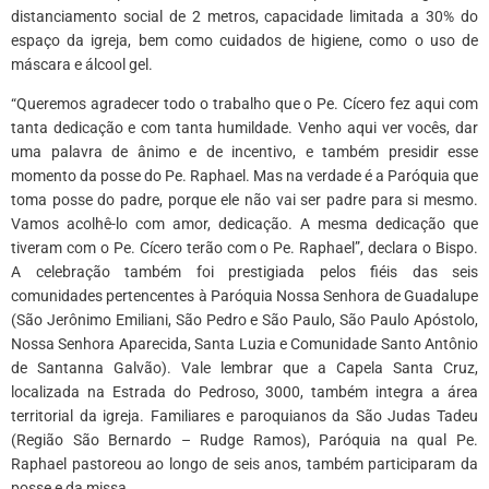
distanciamento social de 2 metros, capacidade limitada a 30% do
espaço da igreja, bem como cuidados de higiene, como o uso de
máscara e álcool gel.
“Queremos agradecer todo o trabalho que o Pe. Cícero fez aqui com
tanta dedicação e com tanta humildade. Venho aqui ver vocês, dar
uma palavra de ânimo e de incentivo, e também presidir esse
momento da posse do Pe. Raphael. Mas na verdade é a Paróquia que
toma posse do padre, porque ele não vai ser padre para si mesmo.
Vamos acolhê-lo com amor, dedicação. A mesma dedicação que
tiveram com o Pe. Cícero terão com o Pe. Raphael”, declara o Bispo.
A celebração também foi prestigiada pelos fiéis das seis
comunidades pertencentes à Paróquia Nossa Senhora de Guadalupe
(São Jerônimo Emiliani, São Pedro e São Paulo, São Paulo Apóstolo,
Nossa Senhora Aparecida, Santa Luzia e Comunidade Santo Antônio
de Santanna Galvão). Vale lembrar que a Capela Santa Cruz,
localizada na Estrada do Pedroso, 3000, também integra a área
territorial da igreja. Familiares e paroquianos da São Judas Tadeu
(Região São Bernardo – Rudge Ramos), Paróquia na qual Pe.
Raphael pastoreou ao longo de seis anos, também participaram da
posse e da missa.