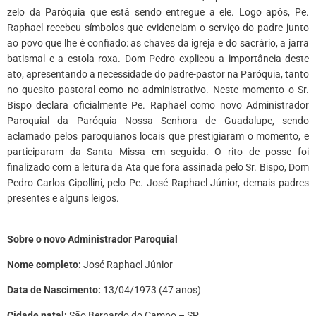
zelo da Paróquia que está sendo entregue a ele. Logo após, Pe.
Raphael recebeu símbolos que evidenciam o serviço do padre junto
ao povo que lhe é confiado: as chaves da igreja e do sacrário, a jarra
batismal e a estola roxa. Dom Pedro explicou a importância deste
ato, apresentando a necessidade do padre-pastor na Paróquia, tanto
no quesito pastoral como no administrativo. Neste momento o Sr.
Bispo declara oficialmente Pe. Raphael como novo Administrador
Paroquial da Paróquia Nossa Senhora de Guadalupe, sendo
aclamado pelos paroquianos locais que prestigiaram o momento, e
participaram da Santa Missa em seguida. O rito de posse foi
finalizado com a leitura da Ata que fora assinada pelo Sr. Bispo, Dom
Pedro Carlos Cipollini, pelo Pe. José Raphael Júnior, demais padres
presentes e alguns leigos.
*
Sobre o novo Administrador Paroquial
Nome completo:
José Raphael Júnior
Data de Nascimento:
13/04/1973 (47 anos)
Cidade natal:
São Bernardo do Campo – SP