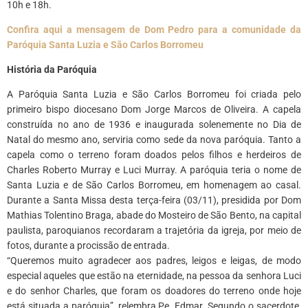
10h e 18h.
Confira aqui a mensagem de Dom Pedro para a comunidade da
Paróquia Santa Luzia e São Carlos Borromeu
História da Paróquia
A Paróquia Santa Luzia e São Carlos Borromeu foi criada pelo
primeiro bispo diocesano Dom Jorge Marcos de Oliveira. A capela
construída no ano de 1936 e inaugurada solenemente no Dia de
Natal do mesmo ano, serviria como sede da nova paróquia. Tanto a
capela como o terreno foram doados pelos filhos e herdeiros de
Charles Roberto Murray e Luci Murray. A paróquia teria o nome de
Santa Luzia e de São Carlos Borromeu, em homenagem ao casal.
Durante a Santa Missa desta terça-feira (03/11), presidida por Dom
Mathias Tolentino Braga, abade do Mosteiro de São Bento, na capital
paulista, paroquianos recordaram a trajetória da igreja, por meio de
fotos, durante a procissão de entrada.
“Queremos muito agradecer aos padres, leigos e leigas, de modo
especial aqueles que estão na eternidade, na pessoa da senhora Luci
e do senhor Charles, que foram os doadores do terreno onde hoje
está situada a paróquia”, relembra Pe. Edmar. Segundo o sacerdote,