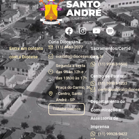
Cúria Diocesana
(11) 4469-2077
Entre em contato
Sacramentos/Certid
contato@diocesesa.org.br
com a Diocese
ões
(11) 99463-9500
Segunda a sexta
das 9h às 12h e
Centro de Pastoral
das 13h30 às 17h
(11) 99981-1233
Praça do Carmo, 36
centropastoral@dioces
- Centro, Santo
André - SP
Departamento de
Trabalhe conosco
Comunicação e
Assessoria de
Imprensa
(11) 99928-9422