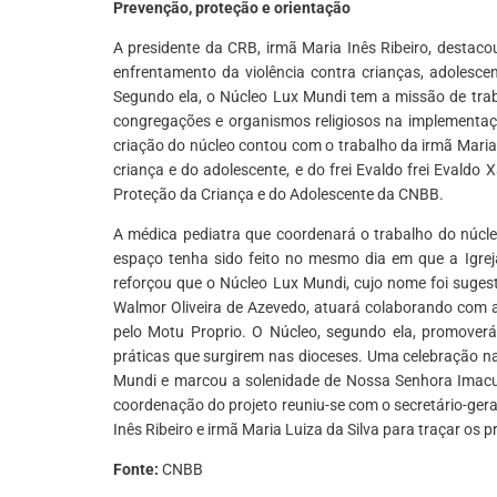
Prevenção, proteção e orientação
A presidente da CRB, irmã Maria Inês Ribeiro, desta
enfrentamento da violência contra crianças, adolescen
Segundo ela, o Núcleo Lux Mundi tem a missão de traba
congregações e organismos religiosos na implementaç
criação do núcleo contou com o trabalho da irmã Mari
criança e do adolescente, e do frei Evaldo frei Evald
Proteção da Criança e do Adolescente da CNBB.
A médica pediatra que coordenará o trabalho do núcleo,
espaço tenha sido feito no mesmo dia em que a Igrej
reforçou que o Núcleo Lux Mundi, cujo nome foi suges
Walmor Oliveira de Azevedo, atuará colaborando com a 
pelo Motu Proprio. O Núcleo, segundo ela, promover
práticas que surgirem nas dioceses. Uma celebração n
Mundi e marcou a solenidade de Nossa Senhora Imacula
coordenação do projeto reuniu-se com o secretário-ger
Inês Ribeiro e irmã Maria Luiza da Silva para traçar os 
Fonte:
CNBB