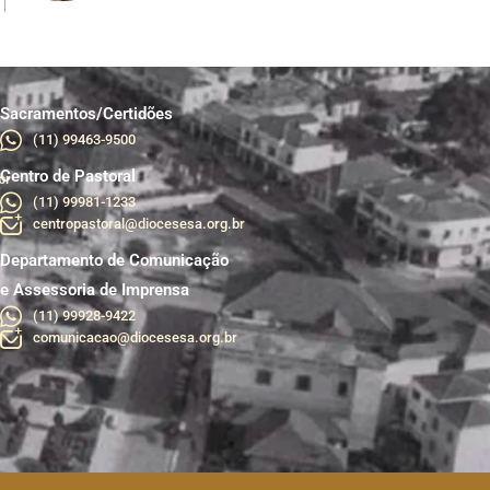
Sacramentos/Certidões
(11) 99463-9500
Centro de Pastoral
br
(11) 99981-1233
centropastoral@diocesesa.org.br
Departamento de Comunicação
e Assessoria de Imprensa
(11) 99928-9422
comunicacao@diocesesa.org.br