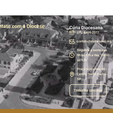
ntato com a Diocese
Cúria Diocesana
(11) 4469-2077
contato@diocesesa.org.
Segunda a sexta das
9h às 12h e das 13h30
às 17h
Praça do Carmo, 36 -
Centro, Santo André -
SP
Trabalhe conosco