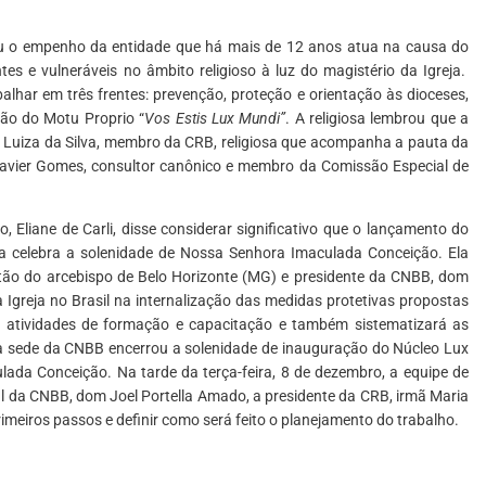
cou o empenho da entidade que há mais de 12 anos atua na causa do
tes e vulneráveis no âmbito religioso à luz do magistério da Igreja.
lhar em três frentes: prevenção, proteção e orientação às dioceses,
ão do Motu Proprio “
Vos Estis Lux Mundi”
. A religiosa lembrou que a
a Luiza da Silva, membro da CRB, religiosa que acompanha a pauta da
o Xavier Gomes, consultor canônico e membro da Comissão Especial de
 Eliane de Carli, disse considerar significativo que o lançamento do
a celebra a solenidade de Nossa Senhora Imaculada Conceição. Ela
tão do arcebispo de Belo Horizonte (MG) e presidente da CNBB, dom
Igreja no Brasil na internalização das medidas protetivas propostas
á atividades de formação e capacitação e também sistematizará as
a sede da CNBB encerrou a solenidade de inauguração do Núcleo Lux
da Conceição. Na tarde da terça-feira, 8 de dezembro, a equipe de
al da CNBB, dom Joel Portella Amado, a presidente da CRB, irmã Maria
primeiros passos e definir como será feito o planejamento do trabalho.