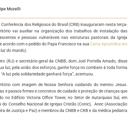
ipe Mozelli
 Conferência dos Religiosos do Brasil (CRB) inauguraram nesta terça-
itório vai auxiliar na organização dos trabalhos de instalação das
scentes e pessoas vulneráveis nas estruturas pastorais da Igreja
, de acordo com o pedido do Papa Francisco na sua
Carta Apostólica em
a luz do mundo)
.
iro (RJ) e secretário-geral da CNBB, dom Joel Portella Amado, disse
 sua luz, pela união dos esforços, ganhe força no combate à toda forma
. “A luz pela solidariedade ganhará força”, acentuou.
critório com imagem de Nossa Senhora cuidando do menino Jesus.
vas e passos firmes e concretos de cuidado e proteção de crianças que
o no Edifício Victoria Office Tower, no Setor de Autarquias Sul, em
s do Conselho Nacional de Igrejas Cristãs (Conic), Anec (Associação
eira de Justiça e Paz) e membros da CNBB e CRB e da médica pediatra