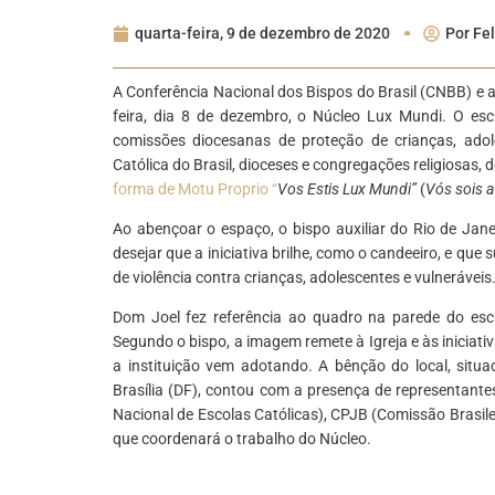
quarta-feira, 9 de dezembro de 2020
Por
Fel
A Conferência Nacional dos Bispos do Brasil (CNBB) e a
feira, dia 8 de dezembro, o Núcleo Lux Mundi. O escr
comissões diocesanas de proteção de crianças, adole
Católica do Brasil, dioceses e congregações religiosas
forma de Motu Proprio “
Vos Estis Lux Mundi”
(
Vós sois 
Ao abençoar o espaço, o bispo auxiliar do Rio de Jane
desejar que a iniciativa brilhe, como o candeeiro, e que
de violência contra crianças, adolescentes e vulneráveis
Dom Joel fez referência ao quadro na parede do es
Segundo o bispo, a imagem remete à Igreja e às iniciati
a instituição vem adotando. A bênção do local, situad
Brasília (DF), contou com a presença de representante
Nacional de Escolas Católicas), CPJB (Comissão Brasil
que coordenará o trabalho do Núcleo.
*