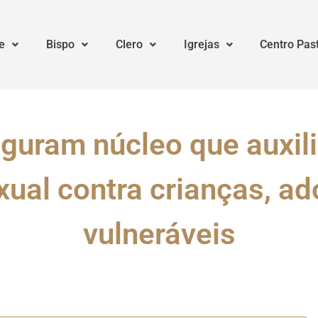
e
Bispo
Clero
Igrejas
Centro Pas
guram núcleo que auxili
xual contra crianças, a
vulneráveis