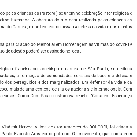
o pelas crianças da Pastoral) se unem na celebração inter-religiosa e
ireitos Humanos. A abertura do ato será realizada pelas crianças da
rmã do Cardeal, e que tem como missão a defesa da vida e dos direitos
a para criação do Memorial em Homenagem às Vítimas do covid-19
to de adesão poderá ser assinado no local.
igioso franciscano, arcebispo e cardeal de São Paulo, se dedicou
alhadores, à formação de comunidades eclesiais de base e à defesa e
o dos perseguidos e dos marginalizados. Era defensor da vida e da
ebeu mais de uma centena de títulos nacionais e internacionais. Com
discursos. Como Dom Paulo costumava repetir: “Coragem! Esperança
Vladimir Herzog, vítima dos torturadores do DOI-CODI, foi criada a
Dom Paulo Evaristo Arns como patrono. O movimento, que conta com