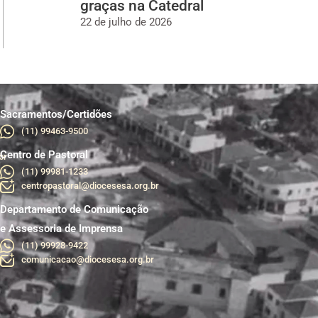
graças na Catedral
22 de julho de 2026
Sacramentos/Certidões
(11) 99463-9500
Centro de Pastoral
br
(11) 99981-1233
centropastoral@diocesesa.org.br
Departamento de Comunicação
e Assessoria de Imprensa
(11) 99928-9422
comunicacao@diocesesa.org.br