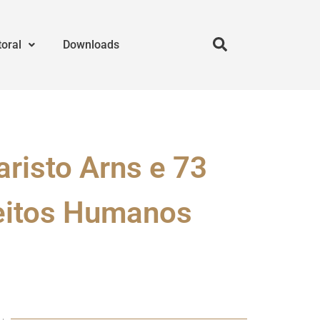
toral
Downloads
risto Arns e 73
reitos Humanos