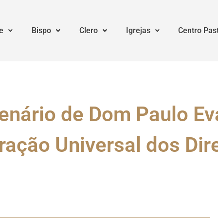
e
Bispo
Clero
Igrejas
Centro Pas
enário de Dom Paulo Eva
ração Universal dos Di