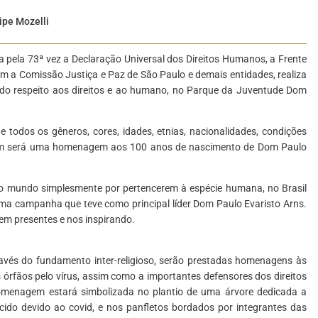
ipe Mozelli
 pela 73ª vez a Declaração Universal dos Direitos Humanos, a Frente
om a Comissão Justiça e Paz de São Paulo e demais entidades, realiza
a do respeito aos direitos e ao humano, no Parque da Juventude Dom
e todos os gêneros, cores, idades, etnias, nacionalidades, condições
mbém será uma homenagem aos 100 anos de nascimento de Dom Paulo
do mundo simplesmente por pertencerem à espécie humana, no Brasil
ma campanha que teve como principal líder Dom Paulo Evaristo Arns.
m presentes e nos inspirando.
ravés do fundamento inter-religioso, serão prestadas homenagens às
s órfãos pelo vírus, assim como a importantes defensores dos direitos
menagem estará simbolizada no plantio de uma árvore dedicada a
lecido devido ao covid, e nos panfletos bordados por integrantes das