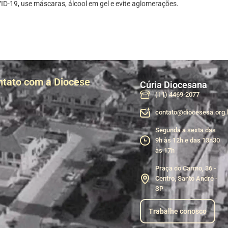
D-19, use máscaras, álcool em gel e evite aglomerações.
ntato com a Diocese
Cúria Diocesana
(11) 4469-2077
contato@diocesesa.org.
Segunda a sexta das
9h às 12h e das 13h30
às 17h
Praça do Carmo, 36 -
Centro, Santo André -
SP
Trabalhe conosco