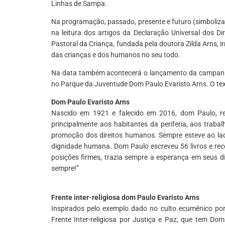
Linhas de Sampa.
Na programação, passado, presente e futuro (simbolizad
na leitura dos artigos da Declaração Universal dos D
Pastoral da Criança, fundada pela doutora Zilda Arns, i
das crianças e dos humanos no seu todo.
Na data também acontecerá o lançamento da campanh
no Parque da Juventude Dom Paulo Evaristo Arns. O tex
Dom Paulo Evaristo Arns
Nascido em 1921 e falecido em 2016, dom Paulo, rel
principalmente aos habitantes da periferia, aos trab
promoção dos direitos humanos. Sempre esteve ao lad
dignidade humana. Dom Paulo escreveu 56 livros e rec
posições firmes, trazia sempre a esperança em seus 
sempre!”
Frente inter-religiosa dom Paulo Evaristo Arns
Inspirados pelo exemplo dado no culto ecumênico por 
Frente Inter-religiosa por Justiça e Paz, que tem 