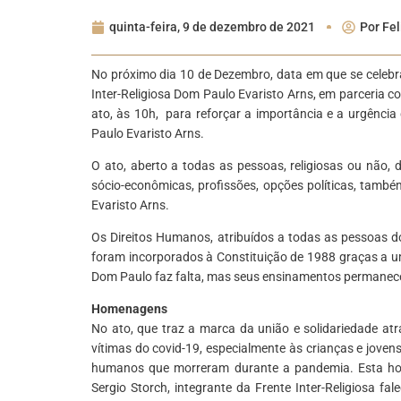
quinta-feira, 9 de dezembro de 2021
Por
Fel
No próximo dia 10 de Dezembro, data em que se celebra
Inter-Religiosa Dom Paulo Evaristo Arns, em parceria c
ato, às 10h, para reforçar a importância e a urgênci
Paulo Evaristo Arns.
O ato, aberto a todas as pessoas, religiosas ou não, d
sócio-econômicas, profissões, opções políticas, ta
Evaristo Arns.
Os Direitos Humanos, atribuídos a todas as pessoas 
foram incorporados à Constituição de 1988 graças a u
Dom Paulo faz falta, mas seus ensinamentos permanece
Homenagens
No ato, que traz a marca da união e solidariedade at
vítimas do covid-19, especialmente às crianças e joven
humanos que morreram durante a pandemia. Esta ho
Sergio Storch, integrante da Frente Inter-Religiosa fa