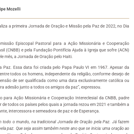
ipe Mozelli
aliza a primeira Jornada de Oração e Missão pela Paz de 2022, no Dia
missão Episcopal Pastoral para a Ação Missionária e Cooperação
asil (CNBB) e pela Fundação Pontifícia Ajuda à Igreja que sofre (ACN)
ele mês, a Jornada de Oração pelo Haiti.
a Paz. Essa data foi criada pelo Papa Paulo VI em 1967. Apesar da
 entre todos os homens, independente da religião, conforme desejo de
ensão de ser qualificada como uma data exclusivamente católica ou
eira adesão junto a todos os amigos da paz”, expressou.
 para Ação Missionária e Cooperação Intereclesial da CNBB, padre
dar de todos os países pelos quais a jornada rezou em 2021 e também a
ante, intercessora e semeadora de paz e de Esperança.
 em todo o mundo, na tradicional Jornada de Oração pela Paz. Já fazem
pela paz. Que seja assim também neste ano que se inicia: uma oração ao