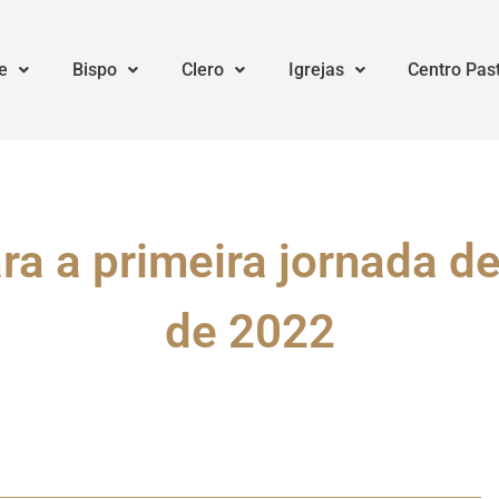
e
Bispo
Clero
Igrejas
Centro Pas
a a primeira jornada d
de 2022