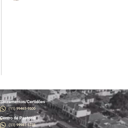
Sacramentos/Certidões
(11) 99463-9500
Centro de Pastoral
br
(11) 99981-1233