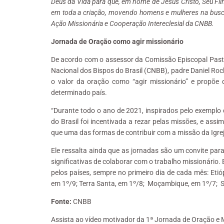
Deus da Vida para que, em nome de Jesus Cristo, Seu Fi
em toda a criação, movendo homens e mulheres na busca
Ação Missionária e Cooperação Intereclesial da CNBB.
Jornada de Oração como agir missionário
De acordo com o assessor da Comissão Episcopal Pasto
Nacional dos Bispos do Brasil (CNBB), padre Daniel Roc
o valor da oração como “agir missionário” e propõe 
determinado país.
“Durante todo o ano de 2021, inspirados pelo exemplo 
do Brasil foi incentivada a rezar pelas missões, e ass
que uma das formas de contribuir com a missão da Igreja
Ele ressalta ainda que as jornadas são um convite par
significativas de colaborar com o trabalho missionário
pelos países, sempre no primeiro dia de cada mês: Etió
em 1º/9; Terra Santa, em 1º/8; Moçambique, em 1º/7; S
Fonte:
CNBB
Assista ao vídeo motivador da 1ª Jornada de Oração e 