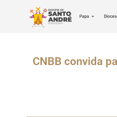
Papa
Dioces
CNBB convida par