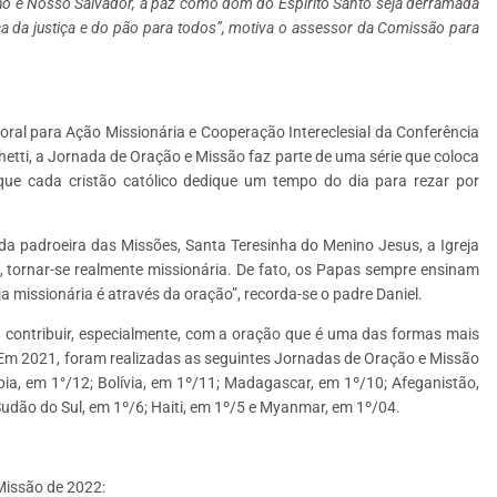
lho e Nosso Salvador, a paz como dom do Espírito Santo seja derramada
 da justiça e do pão para todos”, motiva o assessor da Comissão para
ral para Ação Missionária e Cooperação Intereclesial da Conferência
hetti, a Jornada de Oração e Missão faz parte de uma série que coloca
que cada cristão católico dedique um tempo do dia para rezar por
da padroeira das Missões, Santa Teresinha do Menino Jesus, a Igreja
im, tornar-se realmente missionária. De fato, os Papas sempre ensinam
 missionária é através da oração”, recorda-se o padre Daniel.
a contribuir, especialmente, com a oração que é uma das formas mais
. Em 2021, foram realizadas as seguintes Jornadas de Oração e Missão
pia, em 1°/12; Bolívia, em 1º/11; Madagascar, em 1º/10; Afeganistão,
udão do Sul, em 1º/6; Haiti, em 1º/5 e Myanmar, em 1º/04.
Missão de 2022: