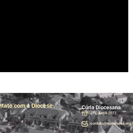
ntato com a Diocese
Cúria Diocesana
(11) 4469-2077
contato@diocesesa.org.