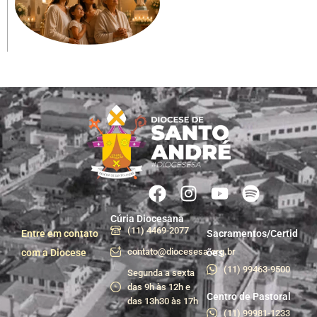
Cúria Diocesana
(11) 4469-2077
Entre em contato
Sacramentos/Certid
contato@diocesesa.org.br
com a Diocese
ões
(11) 99463-9500
Segunda a sexta
das 9h às 12h e
Centro de Pastoral
das 13h30 às 17h
(11) 99981-1233