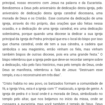
principal, nosso encontro com Jesus na palavra e da Eucaristia.
Bendizemos a Deus pelo aniversário de dedicação desta igreja, pelo
aniversário de dedicação desta igreja catedral diocesana, uma
morada de Deus e os Cristão. Esse costume da dedicação de uma
igreja, através do rito próprio, das orações que são feitas nessa
ocasião, e a dedicação de uma igreja catedral, era uma dedicação
soleníssima, porque quando uma diocese ia dedicar a sua igreja
principal da Igreja de Pedra principal que era o local do bispo por isso
que chama catedral, onde ele tem a sua cátedra, a cadeira que
simboliza o seu magistério, então vinham os fiéis, mas vinham
também bispos de outras diocese, pois era uma grande festa.” O
bispo relembrou que a igreja pede que deve-se recordar sempre sobre
a dedicação, não pelo fato histórico, mas pelo templo de Deus, onde
Deus se manifesta, relembrou a fala de Jesus: “Destruam esse
templo, e eu o reconstruirei em três dias”.
“Cristo habita no seu povo, os batizados formam a comunidade de
fé, a Igreja Viva, esta é a igreja com “i” maiúsculo, a igreja de gente. A
igreja de pedra é o local onde é a morada de Deus, simbolizado no
templo pelo altar, que nos beijamos no início da missa, onde se
consagra a eucaristia, mas você também é templo de Deus. Deus