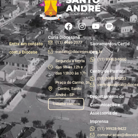
Cúria Diocesana
(11) 4469-2077
Entre em contato
Sacramentos/Certid
contato@diocesesa.org.br
com a Diocese
ões
(11) 99463-9500
Segunda a sexta
das 9h às 12h e
Centro de Pastoral
das 13h30 às 17h
(11) 99981-1233
Praça do Carmo, 36
centropastoral@dioces
- Centro, Santo
André - SP
Departamento de
Trabalhe conosco
Comunicação e
Assessoria de
Imprensa
(11) 99928-9422
comunicacao@diocese