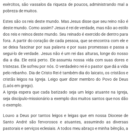
exércitos, são vassalos da riqueza de poucos, administrando mal a
pobreza de muitos.
Estes são os reis deste mundo. Mas Jesus disse que seu reino não é
deste mundo. Como assim? Jesus é rei de verdade, mas não ao estilo
dos reis e reinos deste mundo. Seu reinado é exercido de dentro para
fora. A partir do coração de cada pessoa, que se encontra com ele e
se deixa fascinar por sua palavra e por suas promessas e passa a
segui-lo de verdade. Jesus não é um rei das alturas, longe do nosso
dia a dia. Ele está perto. Ele assumiu nossa vida com suas dores e
tristezas. Ele sofreu por nós. O verdadeiro rei é o pastor que dá a vida
pelo rebanho. Dia de Cristo Rei é também dia do laicato, os cristãos e
cristãs leigos na Igreja. Leigo quer dizer membro do Povo de Deus
(Laós em grego).
A Igreja espera que cada batizado seja um leigo atuante na Igreja,
seja discípulo-missionário a exemplo dos muitos santos que nos dão
o exemplo.
Louvo a Deus por tantos leigos e leigas que em nossa Diocese de
Santo André são fervorosos e atuantes, assumindo as diversas
pastorais e serviços eclesiais. A todos meu abraço e minha bênção, a