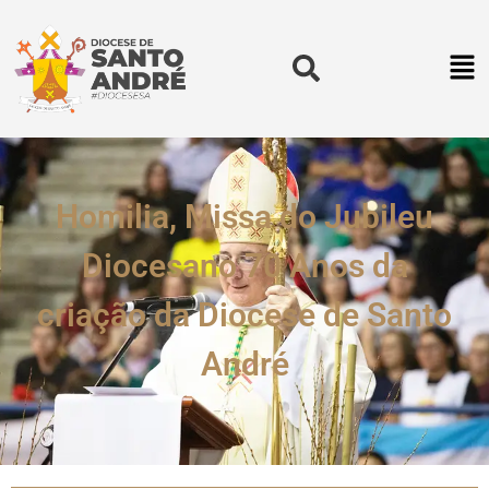
Homilia, Missa do Jubileu
Diocesano 70 Anos da
criação da Diocese de Santo
André