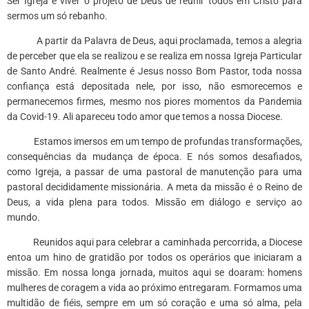
Ser Igreja é viver o projeto de Deus de reunir todos em Cristo para
sermos um só rebanho.
A partir da Palavra de Deus, aqui proclamada, temos a alegria
de perceber que ela se realizou e se realiza em nossa Igreja Particular
de Santo André. Realmente é Jesus nosso Bom Pastor, toda nossa
confiança está depositada nele, por isso, não esmorecemos e
permanecemos firmes, mesmo nos piores momentos da Pandemia
da Covid-19. Ali apareceu todo amor que temos a nossa Diocese.
Estamos imersos em um tempo de profundas transformações,
consequências da mudança de época. E nós somos desafiados,
como Igreja, a passar de uma pastoral de manutenção para uma
pastoral decididamente missionária. A meta da missão é o Reino de
Deus, a vida plena para todos. Missão em diálogo e serviço ao
mundo.
Reunidos aqui para celebrar a caminhada percorrida, a Diocese
entoa um hino de gratidão por todos os operários que iniciaram a
missão. Em nossa longa jornada, muitos aqui se doaram: homens
mulheres de coragem a vida ao próximo entregaram. Formamos uma
multidão de fiéis, sempre em um só coração e uma só alma, pela