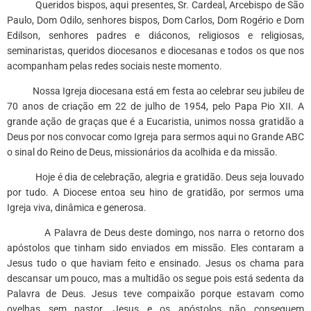
Queridos bispos, aqui presentes, Sr. Cardeal, Arcebispo de São
Paulo, Dom Odilo, senhores bispos, Dom Carlos, Dom Rogério e Dom
Edilson, senhores padres e diáconos, religiosos e religiosas,
seminaristas, queridos diocesanos e diocesanas e todos os que nos
acompanham pelas redes sociais neste momento.
Nossa Igreja diocesana está em festa ao celebrar seu jubileu de
70 anos de criação em 22 de julho de 1954, pelo Papa Pio XII. A
grande ação de graças que é a Eucaristia, unimos nossa gratidão a
Deus por nos convocar como Igreja para sermos aqui no Grande ABC
o sinal do Reino de Deus, missionários da acolhida e da missão.
Hoje é dia de celebração, alegria e gratidão. Deus seja louvado
por tudo. A Diocese entoa seu hino de gratidão, por sermos uma
Igreja viva, dinâmica e generosa.
A Palavra de Deus deste domingo, nos narra o retorno dos
apóstolos que tinham sido enviados em missão. Eles contaram a
Jesus tudo o que haviam feito e ensinado. Jesus os chama para
descansar um pouco, mas a multidão os segue pois está sedenta da
Palavra de Deus. Jesus teve compaixão porque estavam como
ovelhas sem pastor. Jesus e os apóstolos não conseguem