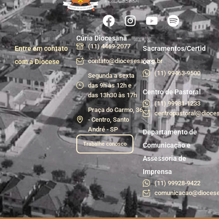
Cúria Diocesana
(11) 4469-2077
Entre em contato
Sacramentos/Certid
contato@diocesesa.org.br
com a Diocese
ões
(11) 99463-9500
Segunda a sexta
das 9h às 12h e
Centro de Pastoral
das 13h30 às 17h
(11) 99981-1233
Praça do Carmo, 36
centropastoral@dioces
- Centro, Santo
André - SP
Departamento de
Trabalhe conosco
Comunicação e
Assessoria de
Imprensa
(11) 99928-9422
comunicacao@diocese