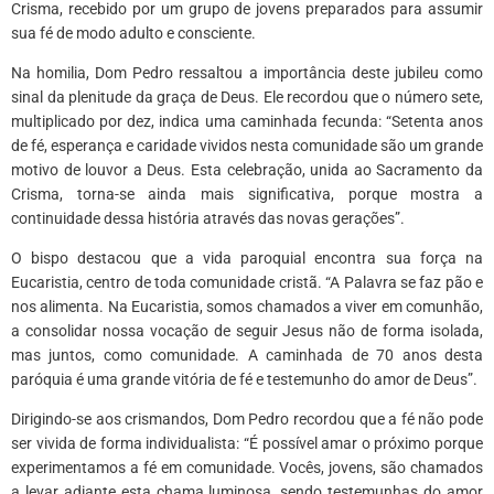
Crisma, recebido por um grupo de jovens preparados para assumir
sua fé de modo adulto e consciente.
Na homilia, Dom Pedro ressaltou a importância deste jubileu como
sinal da plenitude da graça de Deus. Ele recordou que o número sete,
multiplicado por dez, indica uma caminhada fecunda: “Setenta anos
de fé, esperança e caridade vividos nesta comunidade são um grande
motivo de louvor a Deus. Esta celebração, unida ao Sacramento da
Crisma, torna-se ainda mais significativa, porque mostra a
continuidade dessa história através das novas gerações”.
O bispo destacou que a vida paroquial encontra sua força na
Eucaristia, centro de toda comunidade cristã. “A Palavra se faz pão e
nos alimenta. Na Eucaristia, somos chamados a viver em comunhão,
a consolidar nossa vocação de seguir Jesus não de forma isolada,
mas juntos, como comunidade. A caminhada de 70 anos desta
paróquia é uma grande vitória de fé e testemunho do amor de Deus”.
Dirigindo-se aos crismandos, Dom Pedro recordou que a fé não pode
ser vivida de forma individualista: “É possível amar o próximo porque
experimentamos a fé em comunidade. Vocês, jovens, são chamados
a levar adiante esta chama luminosa, sendo testemunhas do amor