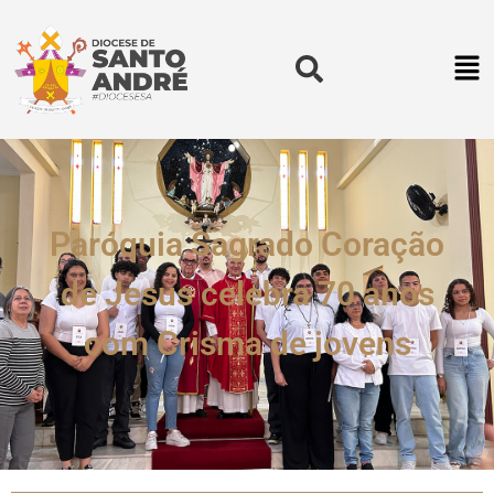
Paróquia Sagrado Coração
de Jesus celebra 70 anos
com Crisma de jovens