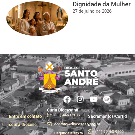
Dignidade da Mulher
27 de julho de 2026
Cúria Diocesana
(11) 4469-2077
Entre em contato
Sacramentos/Certid
contato@diocesesa.org.br
com a Diocese
ões
(11) 99463-9500
Segunda a sexta