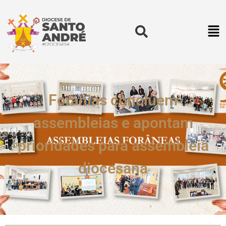
Foranias concluem
assembleias e apontam
prioridades para assembleia
diocesana