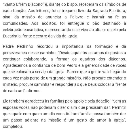
“Santo Efrém Diácono” e, diante do bispo, receberam os símbolos de
cada função. Aos leitores, foi entregue o livro da Sagrada Escritura,
sinal da missão de anunciar a Palavra e instruir na fé as
comunidades. Aos acólitos, foi entregue o pão destinado à
celebração eucarística, representando o serviço ao altar e o zelo pela
Eucaristia, fonte e centro da vida da Igreja.
Padre Pedrinho recordou a importância da formação e da
perseverança nesse caminho. “Desde aqui nós estamos dispostos a
continuar colaborando, a formar os quadros dos diáconos.
Agradecemos a confiança de Dom Pedro e a generosidade de vocês
que se colocam a serviço da Igreja. Parece que a gente vai chegando
cada vez mais perto de um grande mistério. Não procure entender o
mistério, procure caminhar e responder ao que Deus colocar à frente
de cada um”, afirmou.
Ele também agradeceu às famílias pelo apoio e pela doação. “Sem as
esposas vocês não poderiam dizer o sim que precisam dar. Permitir
que aquele com quem um dia constituíram família possa também dar
um passo adiante na missão é um gesto de amor à Igreja”,
completou.