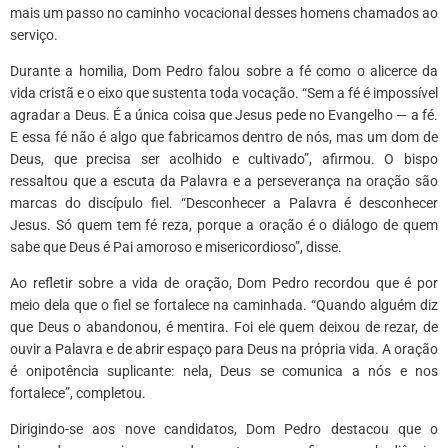
mais um passo no caminho vocacional desses homens chamados ao
serviço.
Durante a homilia, Dom Pedro falou sobre a fé como o alicerce da
vida cristã e o eixo que sustenta toda vocação. “Sem a fé é impossível
agradar a Deus. É a única coisa que Jesus pede no Evangelho — a fé.
E essa fé não é algo que fabricamos dentro de nós, mas um dom de
Deus, que precisa ser acolhido e cultivado”, afirmou. O bispo
ressaltou que a escuta da Palavra e a perseverança na oração são
marcas do discípulo fiel. “Desconhecer a Palavra é desconhecer
Jesus. Só quem tem fé reza, porque a oração é o diálogo de quem
sabe que Deus é Pai amoroso e misericordioso”, disse.
Ao refletir sobre a vida de oração, Dom Pedro recordou que é por
meio dela que o fiel se fortalece na caminhada. “Quando alguém diz
que Deus o abandonou, é mentira. Foi ele quem deixou de rezar, de
ouvir a Palavra e de abrir espaço para Deus na própria vida. A oração
é onipotência suplicante: nela, Deus se comunica a nós e nos
fortalece”, completou.
Dirigindo-se aos nove candidatos, Dom Pedro destacou que o