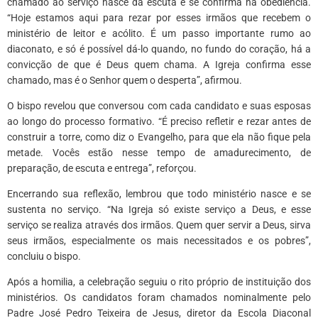
chamado ao serviço nasce da escuta e se confirma na obediência.
“Hoje estamos aqui para rezar por esses irmãos que recebem o
ministério de leitor e acólito. É um passo importante rumo ao
diaconato, e só é possível dá-lo quando, no fundo do coração, há a
convicção de que é Deus quem chama. A Igreja confirma esse
chamado, mas é o Senhor quem o desperta”, afirmou.
O bispo revelou que conversou com cada candidato e suas esposas
ao longo do processo formativo. “É preciso refletir e rezar antes de
construir a torre, como diz o Evangelho, para que ela não fique pela
metade. Vocês estão nesse tempo de amadurecimento, de
preparação, de escuta e entrega”, reforçou.
Encerrando sua reflexão, lembrou que todo ministério nasce e se
sustenta no serviço. “Na Igreja só existe serviço a Deus, e esse
serviço se realiza através dos irmãos. Quem quer servir a Deus, sirva
seus irmãos, especialmente os mais necessitados e os pobres”,
concluiu o bispo.
Após a homilia, a celebração seguiu o rito próprio de instituição dos
ministérios. Os candidatos foram chamados nominalmente pelo
Padre José Pedro Teixeira de Jesus, diretor da Escola Diaconal