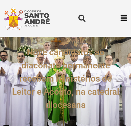
Nove candidatos ao
diaconato permanente
recebem Ministérios de
Leitor e Acólito, na catedral
diocesana