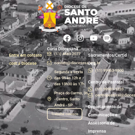
Cúria Diocesana
(11) 4469-2077
Entre em contato
Sacramentos/Certid
contato@diocesesa.org.br
com a Diocese
ões
(11) 99463-9500
Segunda a sexta
das 9h às 12h e
Centro de Pastoral
das 13h30 às 17h
(11) 99981-1233
Praça do Carmo, 36
centropastoral@dioces
- Centro, Santo
André - SP
Departamento de
Trabalhe conosco
Comunicação e
Assessoria de
Imprensa