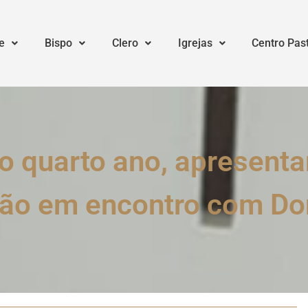
e
Bispo
Clero
Igrejas
Centro Pas
o quarto ano, apresent
ão em encontro com D