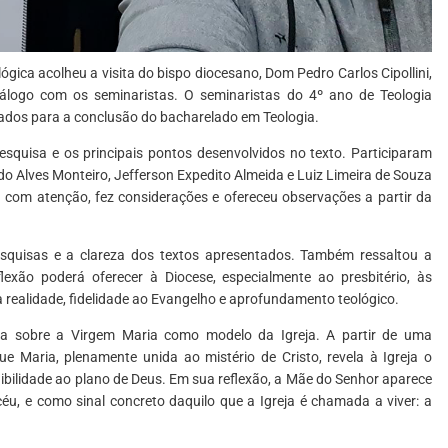
ica acolheu a visita do bispo diocesano, Dom Pedro Carlos Cipollini,
ogo com os seminaristas. O seminaristas do 4º ano de Teologia
ados para a conclusão do bacharelado em Teologia.
squisa e os principais pontos desenvolvidos no texto. Participaram
o Alves Monteiro, Jefferson Expedito Almeida e Luiz Limeira de Souza
om atenção, fez considerações e ofereceu observações a partir da
squisas e a clareza dos textos apresentados. Também ressaltou a
exão poderá oferecer à Diocese, especialmente ao presbitério, às
realidade, fidelidade ao Evangelho e aprofundamento teológico.
sa sobre a Virgem Maria como modelo da Igreja. A partir de uma
e Maria, plenamente unida ao mistério de Cristo, revela à Igreja o
ibilidade ao plano de Deus. Em sua reflexão, a Mãe do Senhor aparece
éu, e como sinal concreto daquilo que a Igreja é chamada a viver: a