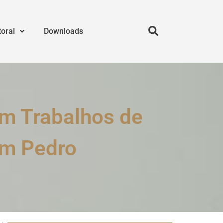
toral
Downloads
am Trabalhos de
om Pedro