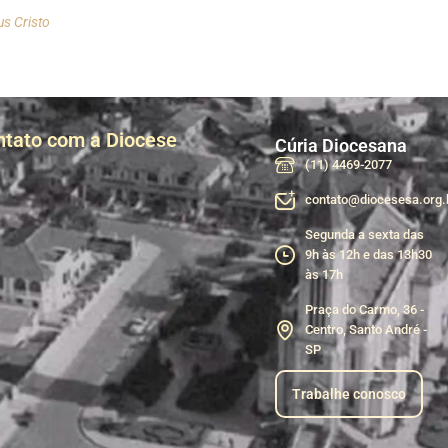
us Cristo
ntato com a Diocese
Cúria Diocesana
(11) 4469-2077
contato@diocesesa.org.
Segunda a sexta das
9h às 12h e das 13h30
às 17h
Praça do Carmo, 36 -
Centro, Santo André -
SP
Trabalhe conosco