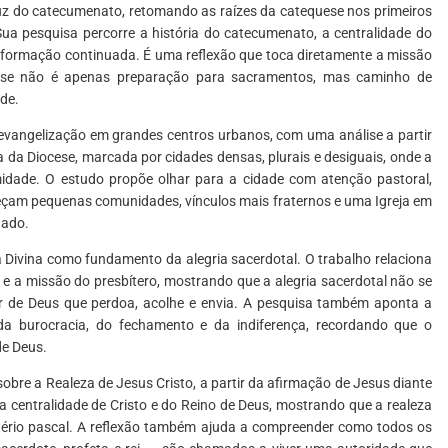
luz do catecumenato, retomando as raízes da catequese nos primeiros
 Sua pesquisa percorre a história do catecumenato, a centralidade do
da formação continuada. É uma reflexão que toca diretamente a missão
ese não é apenas preparação para sacramentos, mas caminho de
de.
 evangelização em grandes centros urbanos, com uma análise a partir
 da Diocese, marcada por cidades densas, plurais e desiguais, onde a
idade. O estudo propõe olhar para a cidade com atenção pastoral,
eçam pequenas comunidades, vínculos mais fraternos e uma Igreja em
iado.
ia Divina como fundamento da alegria sacerdotal. O trabalho relaciona
 e a missão do presbítero, mostrando que a alegria sacerdotal não se
r de Deus que perdoa, acolhe e envia. A pesquisa também aponta a
 da burocracia, do fechamento e da indiferença, recordando que o
de Deus.
obre a Realeza de Jesus Cristo, a partir da afirmação de Jesus diante
a a centralidade de Cristo e do Reino de Deus, mostrando que a realeza
stério pascal. A reflexão também ajuda a compreender como todos os