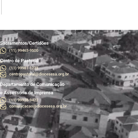
Sacramentos/Certidões
(11) 99463-9500
Centro de Pastoral
br
(11) 99981-1233
centropastoral@diocesesa.org.br
Departamento de Comunicação
e Assessoria de Imprensa
(11) 99928-9422
comunicacao@diocesesa.org.br