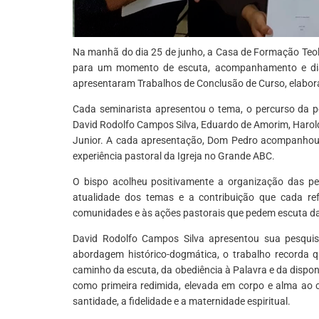
Na manhã do dia 25 de junho, a Casa de Formação Teológ
para um momento de escuta, acompanhamento e diál
apresentaram Trabalhos de Conclusão de Curso, elabor
Cada seminarista apresentou o tema, o percurso da pe
David Rodolfo Campos Silva, Eduardo de Amorim, Harold
Junior. A cada apresentação, Dom Pedro acompanhou c
experiência pastoral da Igreja no Grande ABC.
O bispo acolheu positivamente a organização das pe
atualidade dos temas e a contribuição que cada refl
comunidades e às ações pastorais que pedem escuta da 
David Rodolfo Campos Silva apresentou sua pesqui
abordagem histórico-dogmática, o trabalho recorda qu
caminho da escuta, da obediência à Palavra e da dispon
como primeira redimida, elevada em corpo e alma ao c
santidade, a fidelidade e a maternidade espiritual.