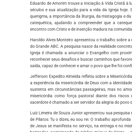
Eduardo de Amorim trouxe a Iniciação à Vida Cristã à 
séculos e sua atualização para a vida da Igreja hoje.
querigma, a importância da liturgia, da mistagogia e 
catequética, ajudando a compreender que a catequ
encontro com Cristo e de inserção madura na comunida
Haroldo Alves Monteiro apresentou o trabalho sobre a
do Grande ABC. A pesquisa nasce da realidade concreta
Igreja é chamada a anunciar o Evangelho com proxim
reconhecer seus desafios e buscar caminhos que favor
saída, capaz de conhecer e amar o povo que lhe foi conf
Jefferson Expedito Almeida refletiu sobre a Misericórd
a experiência da misericórdia de Deus com a identidade
sustenta em circunstâncias passageiras, mas no amo
misericórdia como força pastoral diante dos riscos
sacerdote é chamado a ser servidor da alegria do povo 
Luiz Limeira de Souza Junior apresentou sua pesquisa s
de Pilatos: Tu o dizes, eu sou rei. O trabalho aprofund
de Jesus se manifesta no serviço, na entrega e no mi