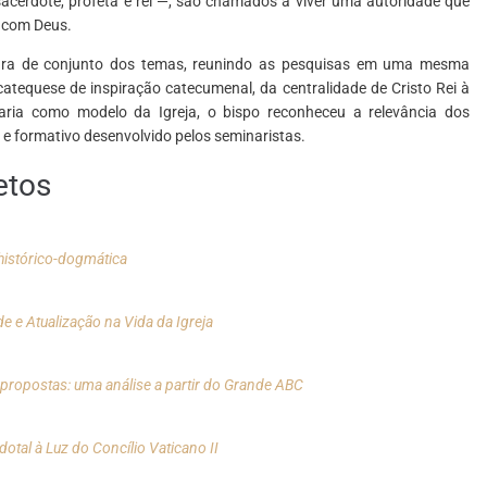
 sacerdote, profeta e rei —, são chamados a viver uma autoridade que
 com Deus.
tura de conjunto dos temas, reunindo as pesquisas em uma mesma
catequese de inspiração catecumenal, da centralidade de Cristo Rei à
Maria como modelo da Igreja, o bispo reconheceu a relevância dos
e formativo desenvolvido pelos seminaristas.
etos
istórico-dogmática
e e Atualização na Vida da Igreja
propostas: uma análise a partir do Grande ABC
tal à Luz do Concílio Vaticano II