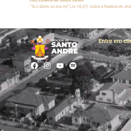
“Tu o dizes, eu sou rei” (Jo 18,37): sobre a Realeza de Jes
Entre em co