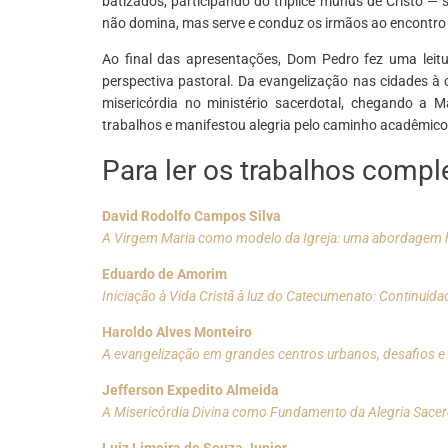
batizados, participando do tríplice múnus de Cristo —
não domina, mas serve e conduz os irmãos ao encontro
Ao final das apresentações, Dom Pedro fez uma lei
perspectiva pastoral. Da evangelização nas cidades à 
misericórdia no ministério sacerdotal, chegando a 
trabalhos e manifestou alegria pelo caminho acadêmico 
Para ler os trabalhos compl
David Rodolfo Campos Silva
A Virgem Maria como modelo da Igreja: uma abordagem h
Eduardo de Amorim
Iniciação à Vida Cristã à luz do Catecumenato: Continuidad
Haroldo Alves Monteiro
A evangelização em grandes centros urbanos, desafios e 
Jefferson Expedito Almeida
A Misericórdia Divina como Fundamento da Alegria Sacerdo
Luiz Limeira de Souza Junior