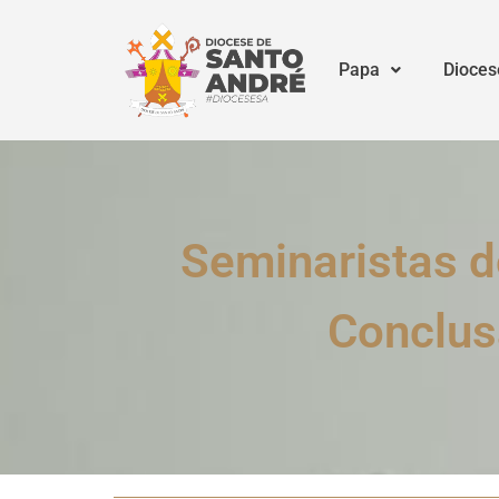
Papa
Dioces
Seminaristas d
Conclus