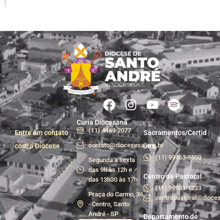
Cúria Diocesana
(11) 4469-2077
Entre em contato
Sacramentos/Certid
contato@diocesesa.org.br
com a Diocese
ões
(11) 99463-9500
Segunda a sexta
das 9h às 12h e
Centro de Pastoral
das 13h30 às 17h
(11) 99981-1233
Praça do Carmo, 36
centropastoral@dioces
- Centro, Santo
André - SP
Departamento de