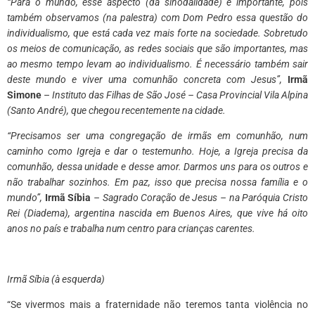
“Para o mundo, esse aspecto (da sinodalidade) e importante, pois
também observamos (na palestra) com Dom Pedro essa questão do
individualismo, que está cada vez mais forte na sociedade. Sobretudo
os meios de comunicação, as redes sociais que são importantes, mas
ao mesmo tempo levam ao individualismo. É necessário também sair
deste mundo e viver uma comunhão concreta com Jesus”,
Irmã
Simone
–
Instituto das Filhas de São José – Casa Provincial Vila Alpina
(Santo André), que chegou recentemente na cidade.
“Precisamos ser uma congregação de irmãs em comunhão, num
caminho como Igreja e dar o testemunho. Hoje, a Igreja precisa da
comunhão, dessa unidade e desse amor. Darmos uns para os outros e
não trabalhar sozinhos. Em paz, isso que precisa nossa família e o
mundo”,
Irmã
Síbia
– Sagrado Coração de Jesus – na Paróquia Cristo
Rei (Diadema), argentina nascida em Buenos Aires, que vive há oito
anos no país e trabalha num centro para crianças carentes.
​Irmã Síbia (à esquerda)
“Se vivermos mais a fraternidade não teremos tanta violência no