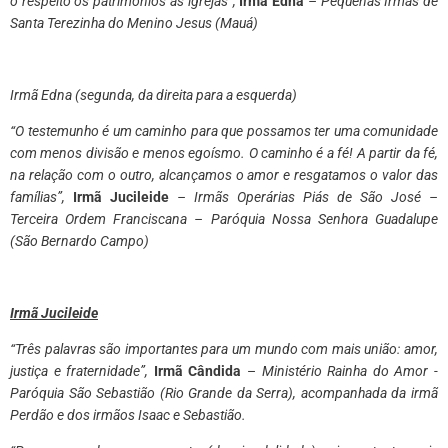
o respeito os patrimônios as igrejas”,
Irmã Edna
– Pequenas Irmãs de
Santa Terezinha do Menino Jesus (Mauá)
​Irmã Edna (segunda, da direita para a esquerda)
“O testemunho é um caminho para que possamos ter uma comunidade
com menos divisão e menos egoísmo. O caminho é a fé! A partir da fé,
na relação com o outro, alcançamos o amor e resgatamos o valor das
famílias”,
Irmã Jucileide
– Irmãs Operárias Piás de São José –
Terceira Ordem Franciscana – Paróquia Nossa Senhora Guadalupe
(São Bernardo Campo)
Irmã Jucileide
“Três palavras são importantes para um mundo com mais união: amor,
justiça e fraternidade”,
Irmã Cândida
–
Ministério Rainha do Amor -
Paróquia São Sebastião (Rio Grande da Serra), acompanhada da irmã
Perdão e dos irmãos Isaac e Sebastião.