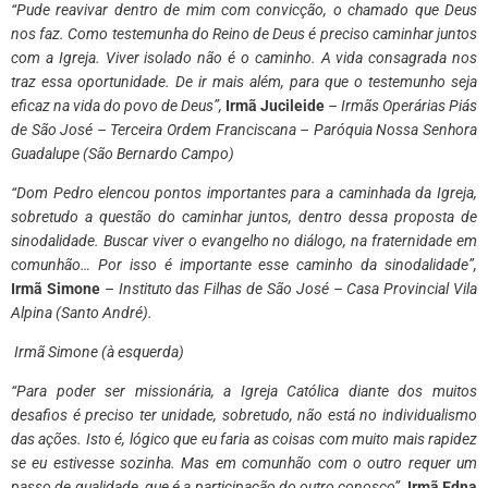
“Pude reavivar dentro de mim com convicção, o chamado que Deus
nos faz. Como testemunha do Reino de Deus é preciso caminhar juntos
com a Igreja. Viver isolado não é o caminho. A vida consagrada nos
traz essa oportunidade. De ir mais além, para que o testemunho seja
eficaz na vida do povo de Deus”,
Irmã Jucileide
– Irmãs Operárias Piás
de São José – Terceira Ordem Franciscana – Paróquia Nossa Senhora
Guadalupe (São Bernardo Campo)
“Dom Pedro elencou pontos importantes para a caminhada da Igreja,
sobretudo a questão do caminhar juntos, dentro dessa proposta de
sinodalidade. Buscar viver o evangelho no diálogo, na fraternidade em
comunhão… Por isso é importante esse caminho da sinodalidade”,
Irmã Simone
–
Instituto das Filhas de São José – Casa Provincial Vila
Alpina (Santo André).
​Irmã Simone (à esquerda)
“Para poder ser missionária, a Igreja Católica diante dos muitos
desafios é preciso ter unidade, sobretudo, não está no individualismo
das ações. Isto é, lógico que eu faria as coisas com muito mais rapidez
se eu estivesse sozinha. Mas em comunhão com o outro requer um
passo de qualidade, que é a participação do outro conosco”,
Irmã Edna