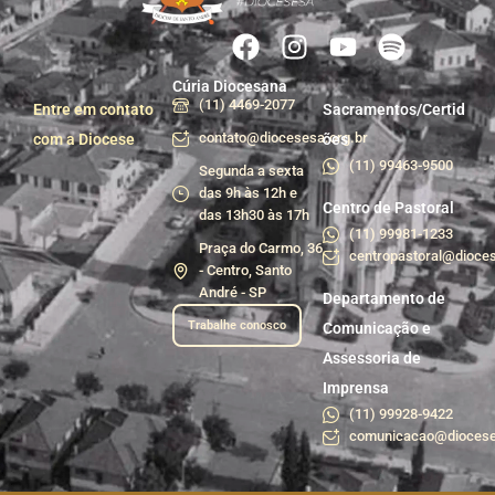
Cúria Diocesana
(11) 4469-2077
Entre em contato
Sacramentos/Certid
contato@diocesesa.org.br
com a Diocese
ões
(11) 99463-9500
Segunda a sexta
das 9h às 12h e
Centro de Pastoral
das 13h30 às 17h
(11) 99981-1233
Praça do Carmo, 36
centropastoral@dioces
- Centro, Santo
André - SP
Departamento de
Trabalhe conosco
Comunicação e
Assessoria de
Imprensa
(11) 99928-9422
comunicacao@diocese