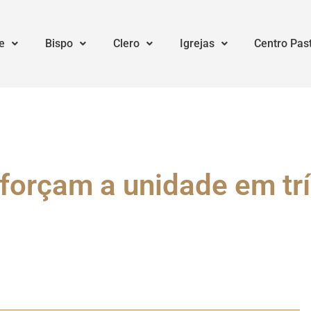
e
Bispo
Clero
Igrejas
Centro Pas
eforçam a unidade em tr