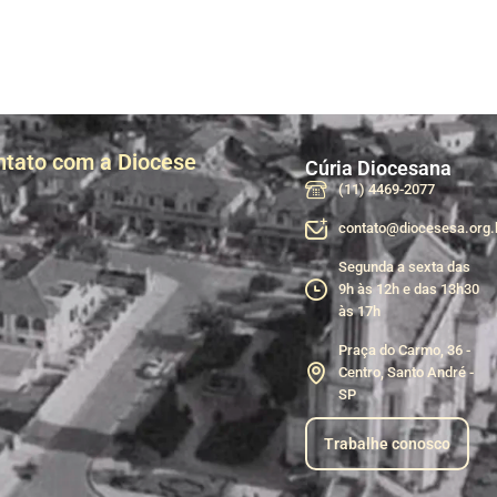
ntato com a Diocese
Cúria Diocesana
(11) 4469-2077
contato@diocesesa.org.
Segunda a sexta das
9h às 12h e das 13h30
às 17h
Praça do Carmo, 36 -
Centro, Santo André -
SP
Trabalhe conosco