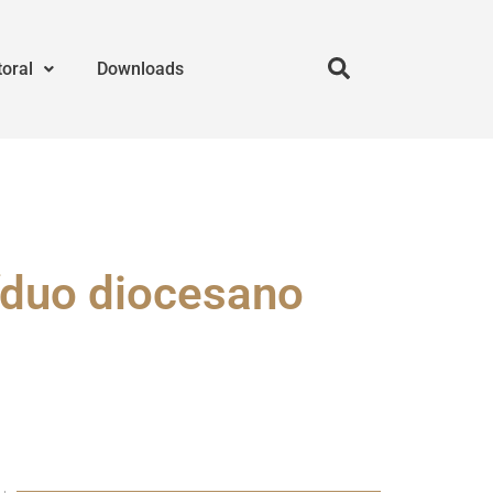
toral
Downloads
íduo diocesano