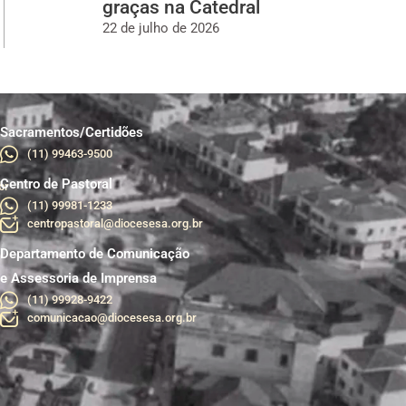
graças na Catedral
22 de julho de 2026
Sacramentos/Certidões
(11) 99463-9500
Centro de Pastoral
br
(11) 99981-1233
centropastoral@diocesesa.org.br
Departamento de Comunicação
e Assessoria de Imprensa
(11) 99928-9422
comunicacao@diocesesa.org.br