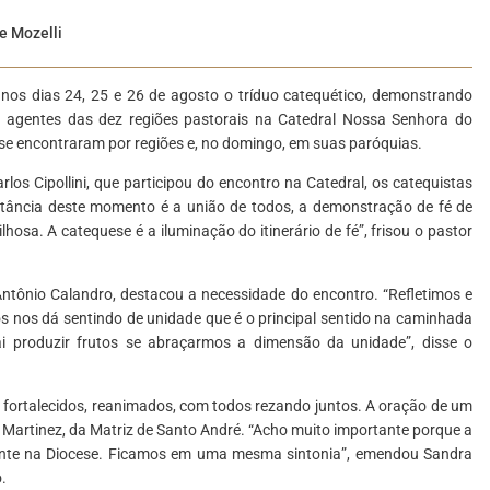
e Mozelli
nos dias 24, 25 e 26 de agosto o tríduo catequético, demonstrando
s agentes das dez regiões pastorais na Catedral Nossa Senhora do
 se encontraram por regiões e, no domingo, em suas paróquias.
os Cipollini, que participou do encontro na Catedral, os catequistas
ância deste momento é a união de todos, a demonstração de fé de
osa. A catequese é a iluminação do itinerário de fé”, frisou o pastor
ntônio Calandro, destacou a necessidade do encontro. “Refletimos e
os nos dá sentindo de unidade que é o principal sentido na caminhada
ai produzir frutos se abraçarmos a dimensão da unidade”, disse o
fortalecidos, reanimados, com todos rezando juntos. A oração de um
o Martinez, da Matriz de Santo André. “Acho muito importante porque a
mente na Diocese. Ficamos em uma mesma sintonia”, emendou Sandra
.