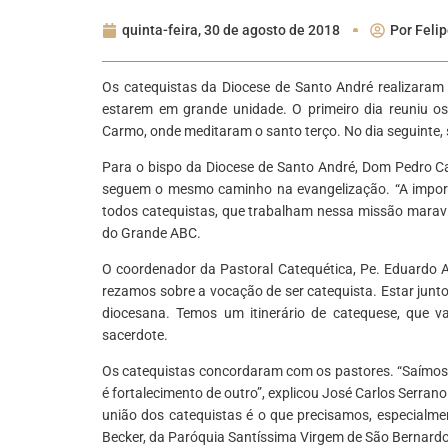
quinta-feira, 30 de agosto de 2018
Por
Felip
Os catequistas da Diocese de Santo André realizaram 
estarem em grande unidade. O primeiro dia reuniu o
Carmo, onde meditaram o santo terço. No dia seguinte,
Para o bispo da Diocese de Santo André, Dom Pedro Carl
seguem o mesmo caminho na evangelização. “A import
todos catequistas, que trabalham nessa missão maravilh
do Grande ABC.
O coordenador da Pastoral Catequética, Pe. Eduardo A
rezamos sobre a vocação de ser catequista. Estar junt
diocesana. Temos um itinerário de catequese, que v
sacerdote.
Os catequistas concordaram com os pastores. “Saímos 
é fortalecimento de outro”, explicou José Carlos Serran
união dos catequistas é o que precisamos, especial
Becker, da Paróquia Santíssima Virgem de São Bernardo